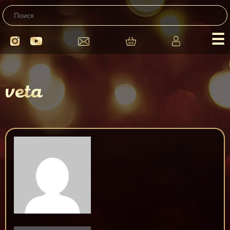
☰
veta