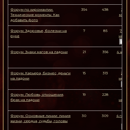
Форум по хиромантии.
354
438
20 ч
Технические моменты. Как
минут
добавить фото
Форум. Здоровье, болезни на
7
85
7 мес
руке
недел
Va
Форум. Знаки магов на ладони
21
356
4 недел
н
Форум. Карьера, бизнес, деньги
15
313
2 ме
на ладони
недел
e
Форум. Любовь, отношения,
19
228
1 ме
брак на ладони
недел
Форум. Основные линии: линия
30
309
4 года,
жизни, сердца, судьбы, головы
н