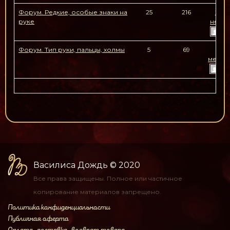
Форум. Редкие, особые знаки на
25
216
2 ме
руке
недел
um
Форум. Тип руки, пальцы, холмы
5
69
4 г
месяц
yb
Василиса Дождь
© 2020
Все права защищены.
Полное или частичное
копирование материалов
запрещено.
Политика конфиденциальности
Публичная оферта