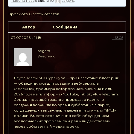
1 месяц назад
сделано
salgero
.
Просмотр 0 веток ответов
Автор
Сообщения
07.07.2026 в 11:18
#6305
salgero
Участник
Лаура, Мари М и Сурамура — три известные блогерши
— объединились для создания веб-сериала
«Зелёные», премьера которого назначена на июль
2026 года на платформах YouTube, TikTok, VK и Telegram.
Сериал посвящён защите природы, а идея его
создания возникла во время субботника в парке,
когда девушки высаживали деревья и снимали TikTok-
ролики. Вместо ограничения себя обсуждением
экологических проблем они решили действовать
через собственный медиапроект.