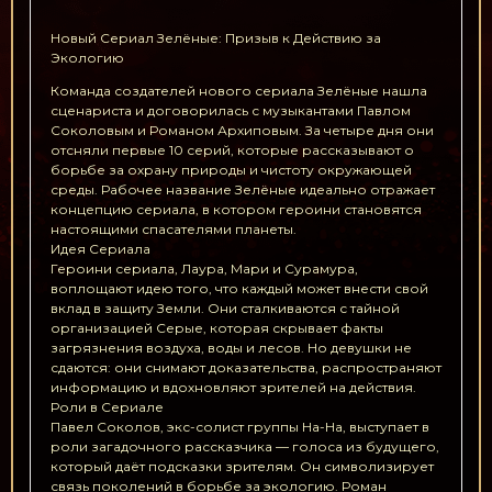
Новый Сериал Зелёные: Призыв к Действию за
Экологию
Команда создателей нового сериала Зелёные нашла
сценариста и договорилась с музыкантами Павлом
Соколовым и Романом Архиповым. За четыре дня они
отсняли первые 10 серий, которые рассказывают о
борьбе за охрану природы и чистоту окружающей
среды. Рабочее название Зелёные идеально отражает
концепцию сериала, в котором героини становятся
настоящими спасателями планеты.
Идея Сериала
Героини сериала, Лаура, Мари и Сурамура,
воплощают идею того, что каждый может внести свой
вклад в защиту Земли. Они сталкиваются с тайной
организацией Серые, которая скрывает факты
загрязнения воздуха, воды и лесов. Но девушки не
сдаются: они снимают доказательства, распространяют
информацию и вдохновляют зрителей на действия.
Роли в Сериале
Павел Соколов, экс-солист группы На-На, выступает в
роли загадочного рассказчика — голоса из будущего,
который даёт подсказки зрителям. Он символизирует
связь поколений в борьбе за экологию. Роман