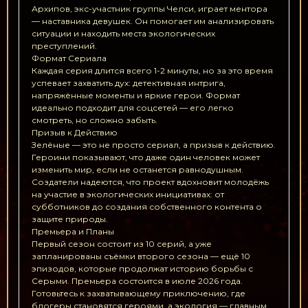
Архипов, экс-участник группы Челси, играет ментора
— наставника девушек. Он помогает им анализировать
ситуации и находить места экологических
преступлений.
Формат Сериала
Каждая серия длится всего 1-2 минуты, но за это время
успевает захватить дух: детективная интрига,
напряжённые моменты и яркие герои. Формат
идеально подходит для соцсетей — его легко
смотреть, но сложно забыть.
Призыв к Действию
Зелёные — это не просто сериал, а призыв к действию.
Героини показывают, что даже один человек может
изменить мир, если не останется равнодушным.
Создатели надеются, что проект вдохновит молодёжь
на участие в экологических инициативах: от
субботников до создания собственного контента о
защите природы.
Премьера и Планы
Первый сезон состоит из 10 серий, а уже
запланированы съёмки второго сезона — ещё 10
эпизодов, которые продолжат историю борьбы с
Серыми. Премьера состоится в июле 2026 года.
Готовьтесь к захватывающему приключению, где
блогеры становятся героями, а экология — главным