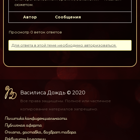
сюжетом.
Автор
Сообщения
Просмотр 0 веток ответов
Для ответа в этой теме необходимо авторизоваться.
Василиса Дождь
© 2020
Все права защищены.
Полное или частичное
копирование материалов
запрещено.
Политика конфиденциальности
Публичная оферта
Оплата, доставка, возврат товара
Реквизиты компании