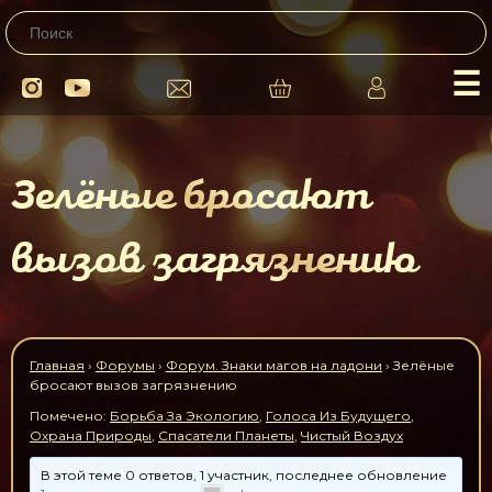
☰
Зелёные бросают
вызов загрязнению
Главная
›
Форумы
›
Форум. Знаки магов на ладони
›
Зелёные
бросают вызов загрязнению
Помечено:
Борьба За Экологию
,
Голоса Из Будущего
,
Охрана Природы
,
Спасатели Планеты
,
Чистый Воздух
В этой теме 0 ответов, 1 участник, последнее обновление