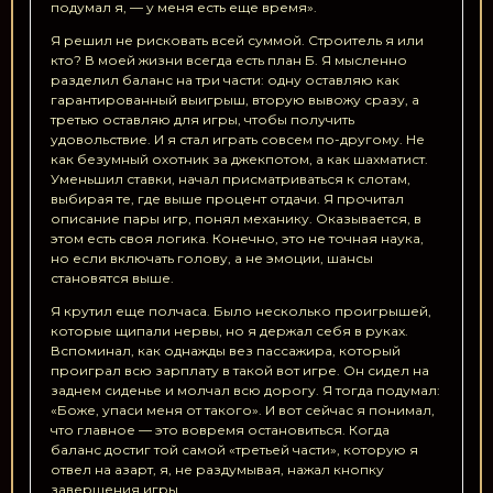
подумал я, — у меня есть еще время».
Я решил не рисковать всей суммой. Строитель я или
кто? В моей жизни всегда есть план Б. Я мысленно
разделил баланс на три части: одну оставляю как
гарантированный выигрыш, вторую вывожу сразу, а
третью оставляю для игры, чтобы получить
удовольствие. И я стал играть совсем по-другому. Не
как безумный охотник за джекпотом, а как шахматист.
Уменьшил ставки, начал присматриваться к слотам,
выбирая те, где выше процент отдачи. Я прочитал
описание пары игр, понял механику. Оказывается, в
этом есть своя логика. Конечно, это не точная наука,
но если включать голову, а не эмоции, шансы
становятся выше.
Я крутил еще полчаса. Было несколько проигрышей,
которые щипали нервы, но я держал себя в руках.
Вспоминал, как однажды вез пассажира, который
проиграл всю зарплату в такой вот игре. Он сидел на
заднем сиденье и молчал всю дорогу. Я тогда подумал:
«Боже, упаси меня от такого». И вот сейчас я понимал,
что главное — это вовремя остановиться. Когда
баланс достиг той самой «третьей части», которую я
отвел на азарт, я, не раздумывая, нажал кнопку
завершения игры.