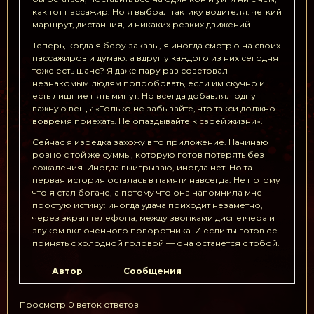
как тот пассажир. Но я выбрал тактику водителя: четкий
маршрут, дистанция, и никаких резких движений.
Теперь, когда я беру заказы, я иногда смотрю на своих
пассажиров и думаю: а вдруг у каждого из них сегодня
тоже есть шанс? Я даже пару раз советовал
незнакомым людям попробовать, если им скучно и
есть лишние пять минут. Но всегда добавлял одну
важную вещь: «Только не забывайте, что такси должно
вовремя приехать. Не опаздывайте к своей жизни».
Сейчас я изредка захожу в то приложение. Начинаю
ровно с той же суммы, которую готов потерять без
сожаления. Иногда выигрываю, иногда нет. Но та
первая история осталась в памяти навсегда. Не потому
что я стал богаче, а потому что она напомнила мне
простую истину: иногда удача приходит незаметно,
через экран телефона, между звонками диспетчера и
звуком включенного поворотника. И если ты готов ее
принять с холодной головой — она останется с тобой.
Автор
Сообщения
Просмотр 0 веток ответов