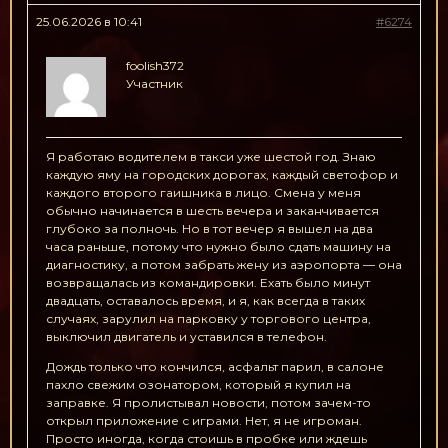
25.06.2026 в 10:41
#6274
foolish372
Участник
Я работаю водителем в такси уже шестой год. Знаю
каждую яму на городских дорогах, каждый светофор и
каждого второго гаишника в лицо. Смена у меня
обычно начинается в шесть вечера и заканчивается
глубоко за полночь. Но в тот вечер я вышел на два
часа раньше, потому что нужно было сдать машину на
диагностику, а потом забрать жену из аэропорта — она
возвращалась из командировки. Ехать было минут
двадцать, оставалось время, и я, как всегда в таких
случаях, зарулил на парковку у торгового центра,
выключил двигатель и уставился в телефон.
Дождь только что кончился, асфальт парил, в салоне
пахло свежим озонатором, который я купил на
заправке. Я пролистывал новости, потом зачем-то
открыл приложение с играми. Нет, я не игроман.
Просто иногда, когда стоишь в пробке или ждешь