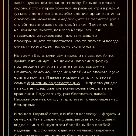
заказ, нужно чем-то занять голову. Раньше я решал
судоку, потом переключился на разные «три в ряд». А
тут мне в ленте попалось объявление: яркая картинка
с золотыми монетами и надпись, что за регистрацию в
онлайн-казино дают стартовый пакет. Я хмыкнул. В
нашем деле, знаете, всякого наслушаешься:
пассажиры рассказывают про выигрыши и
проигрыши, кто-то хвастается, кто-то плачет. Я всегда
считал, что это удел тех, кому скучно жить.
Но время было, руки сами нажали на ссылку. А что,
думаю, пять минут — не деньги. Заполнил форму,
подтвердил почту, и на счете появилась сумма.
Приятно, конечно, когда ни копейки не вложил, а уже
есть что крутить. Я даже не сразу понял, что это те
самые
фриспины за регистрацию
— я просто увидел
на экране предложение активировать бесплатные
вращения. Подумал: «Ну, раз бесплатно, давай».
Пассажиров нет, супруга прилетает только через час.
Есть время.
И пошло. Первый слот, я выбрал классику — фрукты и
семерки. Как в старых игровых автоматах, которые я
видел в кино. Я крутил эти барабаны без особой
надежды, просто наблюдая, как мелькают картинки.
Сначала выпадали мелочи, баланс почти не