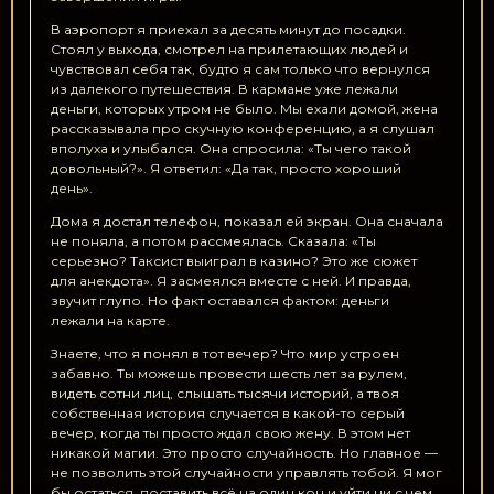
В аэропорт я приехал за десять минут до посадки.
Стоял у выхода, смотрел на прилетающих людей и
чувствовал себя так, будто я сам только что вернулся
из далекого путешествия. В кармане уже лежали
деньги, которых утром не было. Мы ехали домой, жена
рассказывала про скучную конференцию, а я слушал
вполуха и улыбался. Она спросила: «Ты чего такой
довольный?». Я ответил: «Да так, просто хороший
день».
Дома я достал телефон, показал ей экран. Она сначала
не поняла, а потом рассмеялась. Сказала: «Ты
серьезно? Таксист выиграл в казино? Это же сюжет
для анекдота». Я засмеялся вместе с ней. И правда,
звучит глупо. Но факт оставался фактом: деньги
лежали на карте.
Знаете, что я понял в тот вечер? Что мир устроен
забавно. Ты можешь провести шесть лет за рулем,
видеть сотни лиц, слышать тысячи историй, а твоя
собственная история случается в какой-то серый
вечер, когда ты просто ждал свою жену. В этом нет
никакой магии. Это просто случайность. Но главное —
не позволить этой случайности управлять тобой. Я мог
бы остаться, поставить всё на один кон и уйти ни с чем,