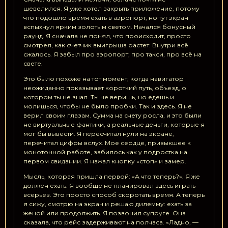
шевелился. Я уже хотел закрыть приложение, потому
что подошло время ехать в аэропорт, но тут экран
вспыхнул ярким золотым светом. Начался бонусный
раунд. Я сначала не понял, что происходит, просто
смотрел, как счетчик выигрыша растет. Внутри всё
сжалось. Я забыл про аэропорт, про такси, про всё на
свете.
Это было похоже на тот момент, когда навигатор
неожиданно показывает короткий путь, объезд, о
котором ты не знал. Ты не веришь, но едешь и
молишься, чтобы не было пробки. Так и здесь. Я не
верил своим глазам. Сумма на счету росла, и это были
не виртуальные фантики, а реальные деньги, которые я
мог бы вывести. Я пересчитал нули на экране,
перечитал цифры вслух. Мое сердце, привыкшее к
монотонной работе, забилось как у подростка на
первом свидании. Я нажал кнопку «стоп» и замер.
Мысль, которая пришла первой: «А что теперь?». Я же
должен ехать. Я вообще не планировал здесь играть
всерьез. Это просто способ скоротать время. А теперь
я сижу, смотрю на экран и решаю дилемму: ехать за
женой или продолжить. Я позвонил супруге. Она
сказала, что рейс задерживают на полчаса. «Ладно, —