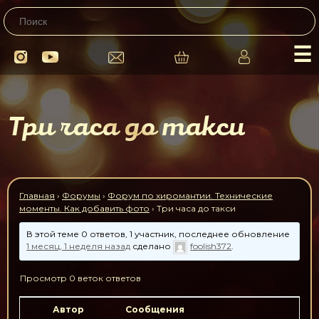
☰
Три часа до такси
Главная
›
Форумы
›
Форум по хиромантии. Технические
моменты. Как добавить фото
›
Три часа до такси
В этой теме 0 ответов, 1 участник, последнее обновление
1 месяц, 1 неделя назад
сделано
foolish372
.
Просмотр 0 веток ответов
Автор
Сообщения