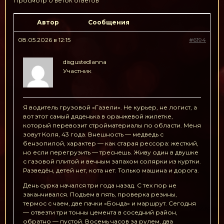
Просмотр 0 веток ответов
Автор
Сообщения
08.05.2026 в 12:15
#6194
disgustedlanna
Участник
Я водитель грузовой «Газели». Не курьер, не логист, а
вот этот самый дяденька в оранжевой жилетке,
который перевозит стройматериалы по области. Меня
зовут Коля, 43 года. Внешность — медведь с
бензопилой, характер — как старая рессора: жесткий,
но если перегрузить — треснешь. Живу один в двушке
с газовой плитой и вечным запахом солярки из куртки.
Разведён, детей нет, кота нет. Только машина и дорога.
День сурка начался три года назад. С тех пор не
заканчивался. Подъем в пять, проверка резины,
термос с чаем, две пачки «Бонда» и маршрут. Сегодня
— отвезти три тонны цемента в соседний район,
обратно — пустой. Восемь часов за рулем, два