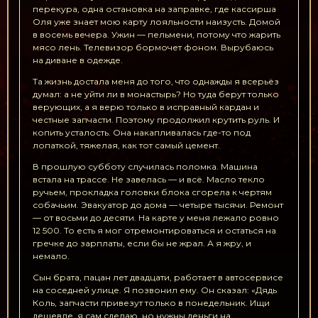
перекура, одна остановка на заправке, где кассирша
Оля уже знает мою карту лояльности наизусть. Домой
в восемь вечера. Ужин — пельмени, потому что жарить
мясо лень. Телевизор бормочет фоном. Вырубаюсь
на диване в одежде.
Та жизнь достала меня до того, что однажды я всерьёз
думал: а не уйти ли в монастырь? Но туда берут только
верующих, а я верю только в исправный кардан и
честные запчасти. Поэтому продолжил крутить руль. И
копить усталость. Она накапливалась где-то под
лопаткой, тяжелая, как тот самый цемент.
В прошлую субботу случилась поломка. Машина
встала на трассе. Не завелась — и всё. Масло текло
ручьем, прокладка головки блока сгорела к чертям
собачьим. Эвакуатор до дома — четыре тысячи. Ремонт
— от восьми до десяти. На карте у меня лежало ровно
12 500. То есть я мог отремонтироваться и остаться на
гречке до зарплаты, если бы не жрал. А я жру, и
немало.
Сын брата, пацан лет двадцати, работает в автосервисе
на соседней улице. Я позвонил ему. Он сказал: «Дядь
Коль, запчасти привезут только в понедельник. Ищи
дешевле, я сам сделаю, но нужны деньги на