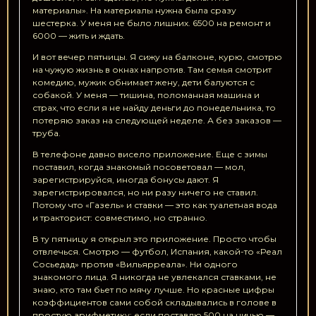
материалы». На материалы нужна была сразу
шестерка. У меня не было лишних. 6500 на ремонт и
6000 — жить и ждать.
И вот вечер пятницы. Я сижу на балконе, курю, смотрю
на чужую жизнь в окнах напротив. Там семья смотрит
комедию, мужик обнимает жену, дети балуются с
собакой. У меня — тишина, поломанная машина и
страх, что если я не найду деньги до понедельника, то
потеряю заказ на следующей неделе. А без заказов —
труба.
В телефоне давно висело приложение. Еще с зимы
поставил, когда знакомый посоветовал — мол,
зарегистрируйся, иногда бонусы дают. Я
зарегистрировался, но ни разу ничего не ставил.
Потому что «Газель» и ставки — это как туалетная вода
и тракторист: совместимо, но странно.
В ту пятницу я открыл это приложение. Просто чтобы
отвлечься. Смотрю — футбол, Испания, какой-то «Реал
Сосьедад» против «Вильярреала». Ни одного
знакомого лица. Я никогда не увлекался ставками, не
знаю, кто там бьет по мячу лучше. Но красные цифры
коэффициентов сами собой складывались в голове в
простую арифметику: если поставлю 500 на ничью —