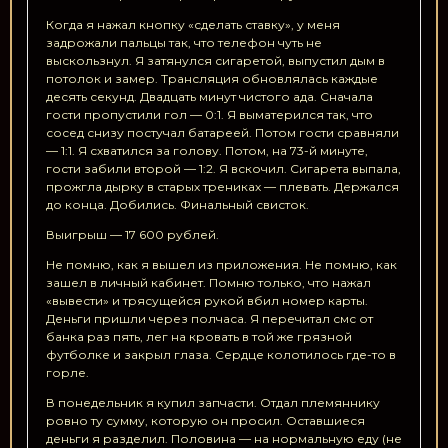
Когда я нажал кнопку «сделать ставку», у меня
задрожали пальцы так, что телефон чуть не
выскользнул. Я затянулся сигаретой, выпустил дым в
потолок и замер. Трансляция обновлялась каждые
десять секунд. Двадцать минут чистого ада. Сначала
гости пропустили гол — 0:1. Я выматерился так, что
сосед снизу постучал батареей. Потом гости сравняли
— 1:1. Я схватился за голову. Потом, на 73-й минуте,
гости забили второй — 1:2. Я вскочил. Сигарета выпала,
прожгла дырку в старых трениках — плевать. Держался
до конца. Добились. Финальный свисток.
Выигрыш — 17 600 рублей.
Не помню, как я вышел из приложения. Не помню, как
зашел в личный кабинет. Помню только, что нажал
«вывести» и трясущейся рукой вбил номер карты.
Деньги пришли через полчаса. Я перечитал смс от
банка раз пять, лег на кровать в той же грязной
футболке и закрыл глаза. Сердце колотилось где-то в
горле.
В понедельник я купил запчасти. Отдал племяннику
ровно ту сумму, которую он просил. Оставшиеся
деньги я разделил. Половина — на нормальную еду (не