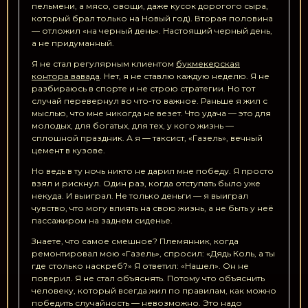
пельмени, а мясо, овощи, даже кусок дорогого сыра,
который брал только на Новый год). Вторая половина
— отложил «на черный день». Настоящий черный день,
а не придуманный.
Я не стал регулярным клиентом
букмекерская
контора вавада
. Нет, я не ставлю каждую неделю. Я не
разбираюсь в спорте и не строю стратегии. Но тот
случай перевернул во что-то важное. Раньше я жил с
мыслью, что мне никогда не везет. Что удача — это для
молодых, для богатых, для тех, у кого жизнь —
сплошной праздник. А я — таксист, «Газель», вечный
цемент в кузове.
Но ведь в ту ночь никто не дарил мне победу. Я просто
взял и рискнул. Один раз, когда отступать было уже
некуда. И выиграл. Не только деньги — я выиграл
чувство, что могу влиять на свою жизнь, а не быть у неё
пассажиром на заднем сиденье.
Знаете, что самое смешное? Племянник, когда
ремонтировал мою «Газель», спросил: «Дядь Коль, а ты
где столько наскреб?» Я ответил: «Нашел». Он не
поверил. Я не стал объяснять. Потому что объяснить
человеку, который всегда жил по правилам, как можно
победить случайность — невозможно. Это надо