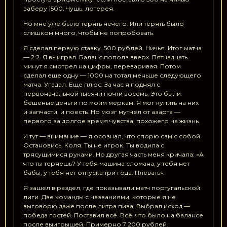
заберу 1500. Чушь, лотерея.
Но мне уже было терять нечего. Или терять было
слишком много, чтобы не попробовать.
Я сделал первую ставку. 500 рублей. Ничья. Итог матча
— 2:2. Я выиграл. Баланс пополз вверх. Пятнадцать
минут я смотрел на цифры, переваривая. Потом
сделал еще одну — 1000 на тотал меньше следующего
матча. Угадал. Еще плюс. За час я поднял с
первоначальной тысячи почти восемь. Это были
бешеные деньги по моим меркам. Я мог купить на них
и запчасти, и поесть. Но мозг мутнел от азарта —
первого за долгое время чувства, похожего на жизнь.
И тут — внимание — я осознал, что спорю сам с собой.
Остановись, Коля. Ты не игрок. Ты водила с
трясущимися руками. Но другая часть меня кричала: «А
что ты теряешь? У тебя машина сломана, у тебя нет
бабы, у тебя нет отпуска три года. Плевать».
Я зашел в раздел, где показывали матч португальской
лиги. Две команды с названиями, которые я не
выговорю даже после литра пива. Выбрал исход —
победа гостей. Поставил всё. Всё, что было на балансе
после выигрышей. Примерно 7 200 рублей.