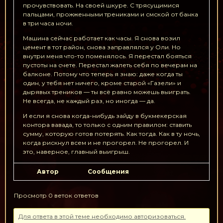
прочувствовать. На своей шкуре. С трясущимися
пальцами, прожженными трениками и смской от банка
в три часа ночи.
Машина сейчас работает как часы. Я снова возил
цемент в тот район, снова заправлялся у Оли. Но
внутри меня что-то поменялось. Я перестал бояться
пустоты на счете. Перестал жалеть себя по вечерам на
балконе. Потому что теперь я знаю: даже когда ты
один, у тебя нет ничего, кроме старой «Газели» и
дырявых треников — ты всё равно можешь выиграть.
Не всегда, не каждый раз, но иногда — да.
И если я снова когда-нибудь зайду в букмекерская
контора вавада, то только с одним правилом: ставить
сумму, которую готов потерять. Как тогда. Как в ту ночь,
когда рискнул всем и не прогорел. Не прогорел. И
это, наверное, главный выигрыш.
Автор
Сообщения
Просмотр 0 веток ответов
Для ответа в этой теме необходимо авторизоваться.