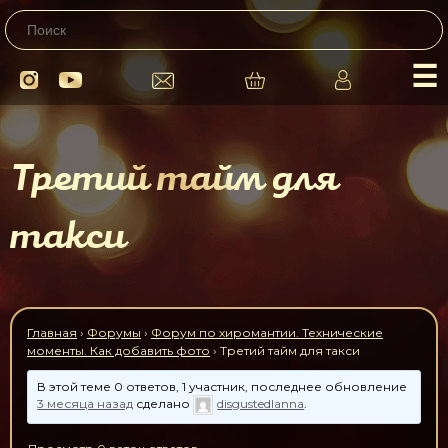
☰
Третий тайм для
такси
Главная
›
Форумы
›
Форум по хиромантии. Технические
моменты. Как добавить фото
›
Третий тайм для такси
В этой теме 0 ответов, 1 участник, последнее обновление
3 месяца назад
сделано
disgustedlanna
.