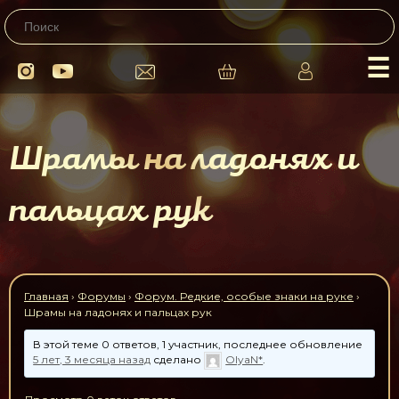
☰
Шрамы на ладонях и
пальцах рук
Главная
›
Форумы
›
Форум. Редкие, особые знаки на руке
›
Шрамы на ладонях и пальцах рук
В этой теме 0 ответов, 1 участник, последнее обновление
5 лет, 3 месяца назад
сделано
OlyaN*
.