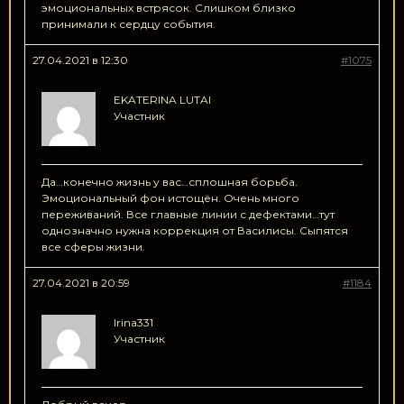
эмоциональных встрясок. Слишком близко
принимали к сердцу события.
27.04.2021 в 12:30
#1075
EKATERINA LUTAI
Участник
Да…конечно жизнь у вас…сплошная борьба.
Эмоциональный фон истощён. Очень много
переживаний. Все главные линии с дефектами…тут
однозначно нужна коррекция от Василисы. Сыпятся
все сферы жизни.
27.04.2021 в 20:59
#1184
Irina331
Участник