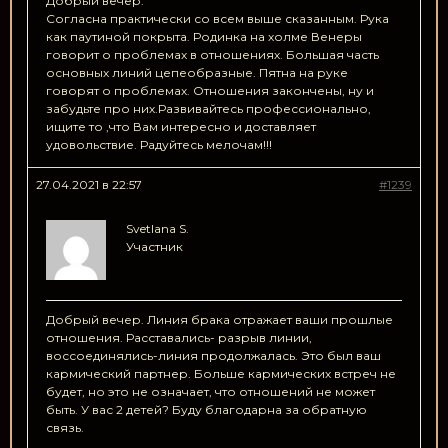
Добрый вечер.
Согласна практически со всем выше сказанным. Рука
как паутиной покрыта. Родинка на холме Венеры
говорит о проблемах в отношениях. Большая часть
основных линий цепеобразные. Пятна на руке
говорят о проблемах. Отношения закончены, ну и
забудьте про них.Развивайтесь профессионально,
ищите то ,что Вам интересно и доставляет
удовольствие. Радуйтесь мелочам!!!
27.04.2021 в 22:57
#1239
Svetlana S.
Участник
Добрый вечер. Линия брака отражает ваши прошлые
отношения. Расставались- разрыв линии,
воссоединялись-линия продолжалась. Это был ваш
кармический партнер. Больше кармических встреч не
будет, но это не означает, что отношений не может
быть. У вас 2 детей? Буду благодарна за обратную
связь.