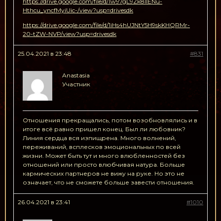
https://drive.google.com/file/d/1w97gL9Zk8lIENu-
Hthcu_yncfMyiUic-/view?usp=drivesdk
https://drive.google.com/file/d/1iHs4hUJNtY5H9skKHQRMr-
20-tZW-NVP/view?usp=drivesdk
25.04.2021 в 23:48
#831
Anastasia
Участник
Отношения прекращались, потом возобновлялись и в
итоге всё равно пришел конец. Был ли любовник?
Линия сердца вся изпищрена. Много волнений,
переживаний, всплесков эмоциональных по всей
жизни. Может быть тут и много влюбленностей без
отношений или просто влюбчивая натура. Больше
кармических партнеров не вижу на руке. Но это не
означает, что не сможете больше завести отношения.
26.04.2021 в 23:41
#1010