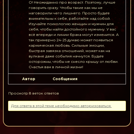
О! Неожиданно про возраст. Поэтому, лучше
говорить сразу. Чтобы такие как мы не
наговорили чего лишнего. Просто будьте
внимательны к себе, работайте над собой.
Изучайте психологию женщин и мужчин для
себя, чтобы найти достойного мужчину. У вас
всё впереди и линии брака могут изменится. А
так примерно 24-25 думаю может появиться
кармическая любовь. Сильные эмоции,
быстрая завязка отношений, может как на
вулкане даже события начнутся. Будьте
осторожны, чтобы не снесло крышу от любви.
Счастья вам в личной жизни!
Автор
Сообщения
Просмотр 8 веток ответов
Для ответа в этой теме необходимо авторизоваться.