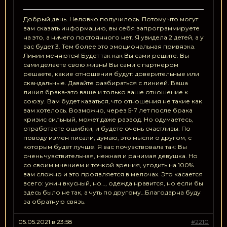
Добрый день. Неловко получилось. Потому что могут
вам сказать информацию, вы себя запрограммируете
на это, а ничего постоянного нет. Я увидела 2 детей, а у
вас будет 3. Тем более это эмоциональная привязка.
Линии меняются! Будет так как Вы сами решите. Вы
сами делаете свою жизнь! Вы сами с партнером
решаете, какие отношения будут: доверительные или
скандальные. Давайте разбираться с линией. Ваша
линия брака-это ваше и только ваше отношение к
союзу. Вам будет казаться, что отношения не такие как
вам хотелось. Возможно, через 5-7 лет после брака
кризис сильный, может даже развод. Но одумаетесь,
отработаете ошибки, и будете очень счастливы. По
поводу измен писали, думаю, это мысли о другом, с
которым будет лучше. Я вас почувствовала так: Вы
очень чувствительная, нежная и ранимая девушка. Но
со своим мнением и точкой зрения, угодить на 100%
вам сложно и это проявляется в мелочах. Это касается
всего: ужин вкусный, но…, одежда нравится, но если бы
здесь было не так, а чуть по другому…Благодарна буду
за обратную связь.
05.05.2021 в 23:58
#2210