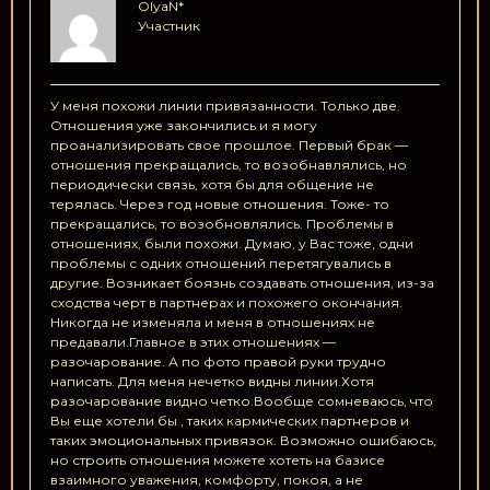
OlyaN*
Участник
У меня похожи линии привязанности. Только две.
Отношения уже закончились и я могу
проанализировать свое прошлое. Первый брак —
отношения прекращались, то возобнавлялись, но
периодически связь, хотя бы для общение не
терялась. Через год новые отношения. Тоже- то
прекращались, то возобновлялись. Проблемы в
отношениях, были похожи. Думаю, у Вас тоже, одни
проблемы с одних отношений перетягувались в
другие. Возникает боязнь создавать отношения, из-за
сходства черт в партнерах и похожего окончания.
Никогда не изменяла и меня в отношениях не
предавали.Главное в этих отношениях —
разочарование. А по фото правой руки трудно
написать. Для меня нечетко видны линии.Хотя
разочарование видно четко.Вообще сомневаюсь, что
Вы еще хотели бы , таких кармических партнеров и
таких эмоциональных привязок. Возможно ошибаюсь,
но строить отношения можете хотеть на базисе
взаимного уважения, комфорту, покоя, а не