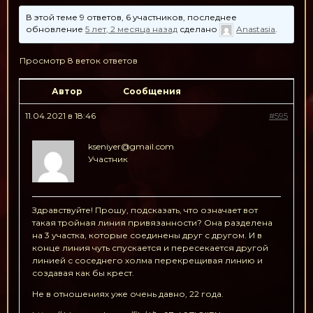
В этой теме 9 ответов, 6 участников, последнее
обновление
5 лет, 2 месяца назад
сделано
Anastasia
.
Просмотр 8 веток ответов
Автор
Сообщения
11.04.2021 в 18:46
#595
kseniyer@gmail.com
Участник
Здравствуйте! Прошу, подсказать, что означает вот
такая тройная линия привязанности? Она разделена
на 3 участка, которые соединены друг с другом. И в
конце линия чуть спускается и пересекается другой
линией с соседнего холма перекрещивая линию и
создавая как бы крест.
Не в отношениях уже очень давно, 22 года.