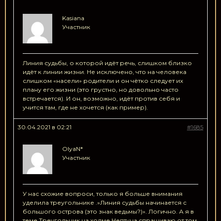
Kasiana
Участник
Линия судьбы, о которой идёт речь, слишком близко
идёт к линии жизни. Не исключено, что на человека
слишком «насели» родители и он чётко следует их
плану его жизни (это грустно, но довольно часто
встречается). И он, возможно, идёт против себя и
учится там, где не хочется (как пример).
30.04.2021 в 02:21
#1685
OlyaN*
Участник
У нас схожие вопроси, только я больше внимания
уделила треугольнике .»Линия судьбы начинается с
большого острова (это знак ведьмы?)». Логично. А я в
теме Треугольник на холме Нептуна спрашиваю от том.