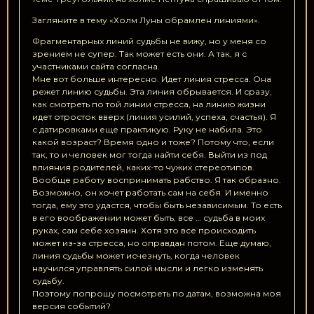
Загляните в тему «Холм Луны обрамлен линиями».
Фрагментарных линий судьбы не вижу, но у меня со
зрением не супер. Так может есть они. А так, я с
участниками сайта согласна.
Мне вот больше интересно. Идет линия стресса. Она
режет линию судьбы. Эта линия обрывается. И сразу,
как смотреть по той линии стресса, на линию жизни
идет отросток вверх (линия усилий, успеха, счастья). Я
с датировками еще практикую. Руку не набила. Это
какой возраст? Время одно и тоже? Потому что, если
так, то и человек мог тогда найти себя. Выйти из под
влияния родителей, каких-то чужих стереотипов.
Вообще работу воспринимать рабство. Я так образно.
Возможно, он хочет работать сам на себя. И именно
тогда, ему это удастся, чтобы быть независимым. То есть
в его воображении может быть, все … судьба в моих
руках, сам себе хозяин. Хотя это все происходить
может из-за стресса, но оправдан потом. Еще думаю,
линия судьбы может исчезнуть, когда человек
научился управлять силой мысли и легко изменять
судьбу.
Поэтому попрошу посмотреть по датам, возможна моя
версия событий?