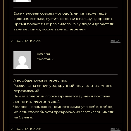
Если человек совсем молодой, линия может ещё
видоизмениться, пустить веточки к пальцу, «дорасти».
Время покажет. Не раз видела как у людей дорастали
важные линии, после важных перемен.
29.04.2021 в 23:15
#1649
Kasiana
Участник
А вообще, рука интересная.
Развилка на линии ума, крупный треугольник, много
переживаний.
Линия аллергии просматривается (у меня похожая
линия и аллергия есть…).
Человек, возможно, немного замкнут в себе, робок,
но есть способности прекрасно излагать свои мысли
на бумаге.
29.04.2021 в 23:18
#1650