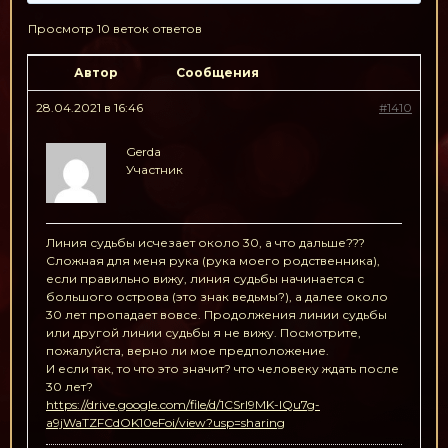
Просмотр 10 веток ответов
Автор
Сообщения
28.04.2021 в 16:46
#1410
Gerda
Участник
Линия судьбы исчезает около 30, а что дальше???
Сложная для меня рука (рука моего родственника),
если правильно вижу, линия судьбы начинается с
большого острова (это знак ведьмы?), а далее около
30 лет пропадает вовсе. Продолжения линии судьбы
или другой линии судьбы я не вижу. Посмотрите,
пожалуйста, верно ли мое предположение.
И если так, то что это значит? что человеку ждать после
30 лет?
https://drive.google.com/file/d/1CSrI9MK-IQu7g-
a9jWaTZFCdOK10eFoi/view?usp=sharing