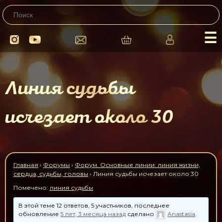
☰
Линия судьбы
исчезает около 30
Главная
›
Форумы
›
Форум. Основные линии: линия жизни,
сердца, судьбы, головы
›
Линия судьбы исчезает около 30
Помечено:
линия судьбы
В этой теме 12 ответов, 5 участников, последнее
обновление
5 лет, 3 месяца назад
сделано
Anastasia
.