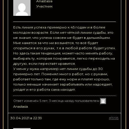
Anastasia
Участник
Есть линия успеха примерно к 45 годам и в более
молодом возрасте. Если нет чёткой линии судьбы, это
не значит, что успеха совсем не будет в дальнейшем.
Мне кажется за что ни возьмётся, то всё будет
спориться в его руках, .т.е.в любой работе будет успех.
Но здесь такая тенденция, может часто менять работу,
выбирать ту, которая понравится, легко переходить на
другую, если перестаёт нравится.
У меня у мужа например нет линии судьбы до 30
примерно лет. Поменял много работ, но с руками,
работает только там, где ему норм и платят хорошо,
только меньше начинает зарабатывать или надоедает,
уходит и его работа сама находит.
Ответ изменён 5 лет, 3 месяца назад пользователем
Anastasia
.
30.04.2021 в 22:39
#1998