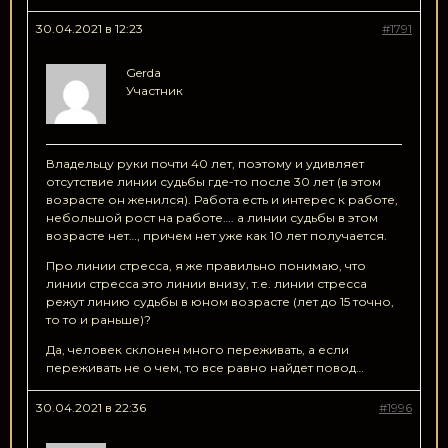
30.04.2021 в 12:23
#1791
Gerda
Участник
Владельцу руки почти 40 лет, поэтому и удивляет
отсутствие линии судьбы где-то после 30 лет (в этом
возрасте он женился). Работа есть и интерес к работе,
небольшой рост на работе…. а линии судьбы в этом
возрасте нет…, причем нет уже как 10 лет получается.
Про линии стресса, я же правильно понимаю, что
линии стресса это линии внизу, т.е. линии стресса
режут линию судьбы в юном возрасте (лет до 15 точно,
то то и раньше)?
Да, человек склонен много переживать, а если
переживать не о чем, то все равно найдет повод…
30.04.2021 в 22:36
#1996