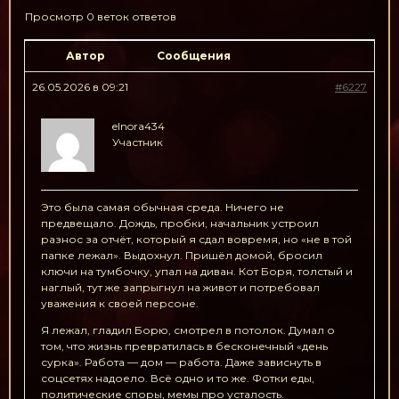
Просмотр 0 веток ответов
Автор
Сообщения
26.05.2026 в 09:21
#6227
elnora434
Участник
Это была самая обычная среда. Ничего не
предвещало. Дождь, пробки, начальник устроил
разнос за отчёт, который я сдал вовремя, но «не в той
папке лежал». Выдохнул. Пришёл домой, бросил
ключи на тумбочку, упал на диван. Кот Боря, толстый и
наглый, тут же запрыгнул на живот и потребовал
уважения к своей персоне.
Я лежал, гладил Борю, смотрел в потолок. Думал о
том, что жизнь превратилась в бесконечный «день
сурка». Работа — дом — работа. Даже зависнуть в
соцсетях надоело. Всё одно и то же. Фотки еды,
политические споры, мемы про усталость.