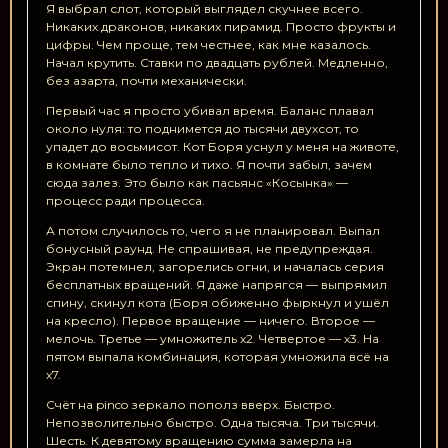
Я выбрал слот, который выглядел скучнее всего.
Никаких драконов, никаких пирамид. Просто фрукты и
цифры. Чем проще, тем честнее, как мне казалось.
Начал крутить. Ставки по двадцать рублей. Медленно,
без азарта, почти механически.
Первый час я просто убивал время. Баланс плавал
около нуля: то поднимется до тысячи двухсот, то
упадет до восьмисот. Кот Боря уснул у меня на животе,
в комнате было тепло и тихо. Я почти забыл, зачем
сюда залез. Это было как пасьянс «Косынка» —
процесс ради процесса.
А потом случилось то, чего я не планировал. Выпал
бонусный раунд. Не спрашивая, не предупреждая.
Экран потемнел, загорелись огни, и началась серия
бесплатных вращений. Я даже напрягся — выпрямил
спину, скинул кота (Боря обиженно фыркнул и ушёл
на кресло). Первое вращение — ничего. Второе —
мелочь. Третье — умножитель х2. Четвертое — х3. На
пятом выпала комбинация, которая умножила всё на
х7.
Счёт на pinco зеркало пополз вверх. Быстро.
Непозволительно быстро. Одна тысяча. Три тысячи.
Шесть. К девятому вращению сумма замерла на