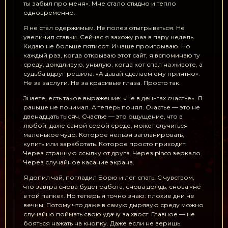
ты забыл про меня». Мне стало стыдно и тепло
одновременно.
Я не стал одержимым. Не полез отыгрываться. Не
увеличил ставки. Сейчас я захожу раз в пару недель.
Кидаю не больше пятисот. И чаще проигрываю. Но
каждый раз, когда открываю этот сайт, я вспоминаю ту
среду, дождливую, унылую, когда кот спал на животе, а
судьба вдруг решила: «А давай сделаем ему приятно».
Не за заслуги. Не за красивые глаза. Просто так.
Знаете, есть такое выражение: «Не в деньгах счастье». Я
раньше не понимал. А теперь понял. Счастье — это не
двенадцать тысяч. Счастье — это ощущение, что в
любой, даже самой серой среде, может случиться
маленькое чудо. Которое нельзя запланировать,
купить или заработать. Которое просто приходит.
Через странную ссылку от друга. Через pinco зеркало.
Через случайное касание экрана.
Я допил чай, погладил Борю и лёг спать. С чувством,
что завтра снова будет работа, снова дождь, снова «не
в той папке». Но теперь я точно знаю: плохие дни не
вечны. Потому что даже в самую дырявую среду можно
случайно поймать свою удачу за хвост. Главное — не
бояться нажать на кнопку. Даже если не веришь.