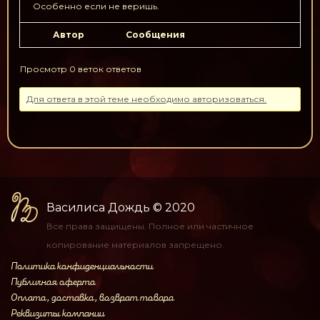
Особенно если не веришь.
Автор
Сообщения
Просмотр 0 веток ответов
Для ответа в этой теме необходимо авторизоваться.
Василиса Дождь
© 2020
Все права защищены.
Полное или частичное
копирование материалов
запрещено.
Политика конфиденциальности
Публичная оферта
Оплата, доставка, возврат товара
Реквизиты компании