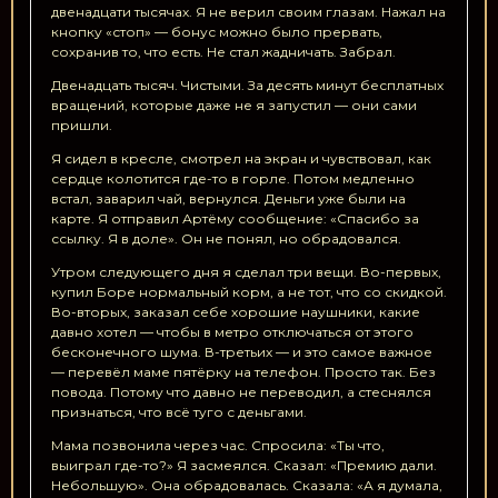
двенадцати тысячах. Я не верил своим глазам. Нажал на
кнопку «стоп» — бонус можно было прервать,
сохранив то, что есть. Не стал жадничать. Забрал.
Двенадцать тысяч. Чистыми. За десять минут бесплатных
вращений, которые даже не я запустил — они сами
пришли.
Я сидел в кресле, смотрел на экран и чувствовал, как
сердце колотится где-то в горле. Потом медленно
встал, заварил чай, вернулся. Деньги уже были на
карте. Я отправил Артёму сообщение: «Спасибо за
ссылку. Я в доле». Он не понял, но обрадовался.
Утром следующего дня я сделал три вещи. Во-первых,
купил Боре нормальный корм, а не тот, что со скидкой.
Во-вторых, заказал себе хорошие наушники, какие
давно хотел — чтобы в метро отключаться от этого
бесконечного шума. В-третьих — и это самое важное
— перевёл маме пятёрку на телефон. Просто так. Без
повода. Потому что давно не переводил, а стеснялся
признаться, что всё туго с деньгами.
Мама позвонила через час. Спросила: «Ты что,
выиграл где-то?» Я засмеялся. Сказал: «Премию дали.
Небольшую». Она обрадовалась. Сказала: «А я думала,