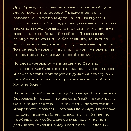
Друг Артём, с которым мы когда-то в одной общаге
жили, прислал голосовое. Я редко отвечаю на
голосовые, но тут почему-то нажал. Его гнусавый
весёлый голос: «Слушай, у меня тут ссылка есть. В
pinco
зеркало
захожу, когда основной сайт тупит. Там та же
хрень, только работает без сбоев. Я вчера тыщу
закинул, три вытащил. Не бог весть что, но на пиво
хватило». Я хмыкнул. Артём всегда был авантюристом.
То в сетевой маркетинг вступал, то крипту покупал на
последние деньги. Я ему не особо верил.
Но слово «зеркало» меня зацепило. Звучало
загадочно. Как будто вход в параллельную реальность.
Я лежал, чесал Борю за ухом и думал: «А почему бы и
нет? У меня всё равно настроение — гнилое яблоко.
Хуже не будет».
Я попросил у Артёма ссылку. Он скинул. Я открыл её в
браузере. И правда — тот же самый сайт, те же игры, та
же знакомая вёрстка. Никакой магии, просто техника.
Я зарегистрировался — это заняло минуту. На баланс
положил тысячу рублей. Только тысячу. Клятвенно
пообещал сам себе: даже если выпадет миллион —
дальше этой тысячи не иду. Стоп-лосс — железный.