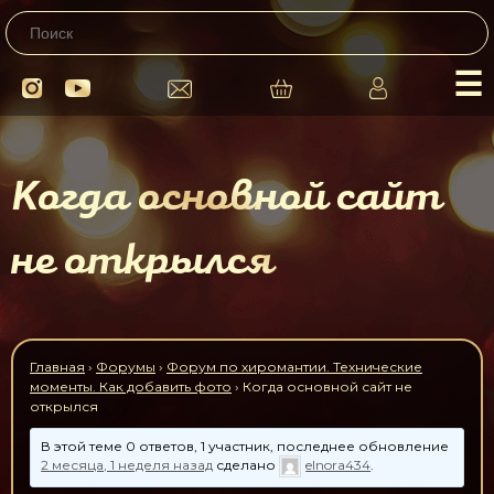
☰
Когда основной сайт
не открылся
Главная
›
Форумы
›
Форум по хиромантии. Технические
моменты. Как добавить фото
›
Когда основной сайт не
открылся
В этой теме 0 ответов, 1 участник, последнее обновление
2 месяца, 1 неделя назад
сделано
elnora434
.