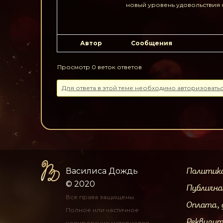
новый уровень удовольствия 
Автор
Сообщения
Просмотр 0 веток ответов
Для ответа в этой теме необходимо авторизоватьс
Василиса Дождь
Политик
© 2020
Публичн
Все права защищены.
Оплата, 
Полное или частичное
Реквизи
копирование материалов