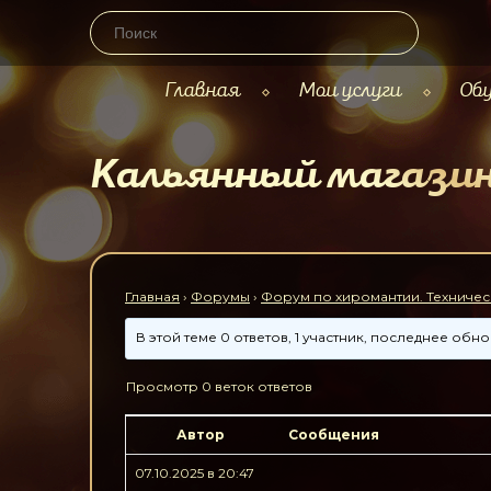
Главная
Мои услуги
Обу
Кальянный магазин
Главная
›
Форумы
›
Форум по хиромантии. Техничес
В этой теме 0 ответов, 1 участник, последнее об
Просмотр 0 веток ответов
Автор
Сообщения
07.10.2025 в 20:47