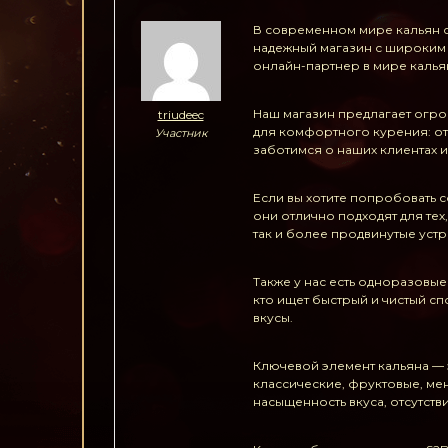
В современном мире кальян с
надежный магазин с широким 
онлайн-партнер в мире кальян
Наш магазин предлагает огро
triudeec
для комфортного курения: от
Участник
заботимся о наших клиентах 
Если вы хотите попробовать 
они отлично подходят для тех
так и более продвинутые уст
Также у нас есть одноразовые
кто ищет быстрый и чистый с
вкусы.
Ключевой элемент кальяна — э
классические, фруктовые, ме
насыщенность вкуса, отсутств