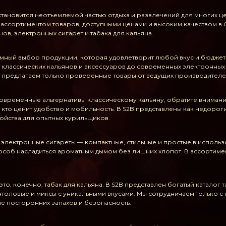
тановится неотъемлемой частью отдыха и развлечений для многих це
ассортиментом товаров, доступными ценами и высоким качеством в 
ов, электронных сигарет и табака для кальяна.
мный выбор продукции, которая удовлетворит любой вкус и бюджет.
 классических кальянов и аксессуаров до современных электронных 
и предлагаем только проверенные товары от ведущих производителе
современные альтернативы классическому кальяну, обратите вниман
, кто ценит удобство и мобильность. В S2B представлены как недоро
ройства для опытных курильщиков.
 электронные сигареты — компактные, стильные и простые в использ
пособ насладиться ароматным дымом без лишних хлопот. В ассорти
то, конечно, табак для кальяна. В S2B представлен богатый каталог
нтоловые и миксы с уникальными вкусами. Мы сотрудничаем только с
ие посторонних запахов и безопасность.