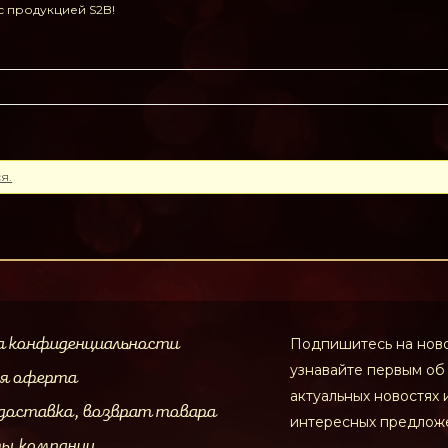
с продукцией S2B!
я.
а конфиденциальности
Подпишитесь на ново
узнавайте первым об
ая оферта
актуальных новостях 
доставка, возврат товара
интересных предлож
ты компании