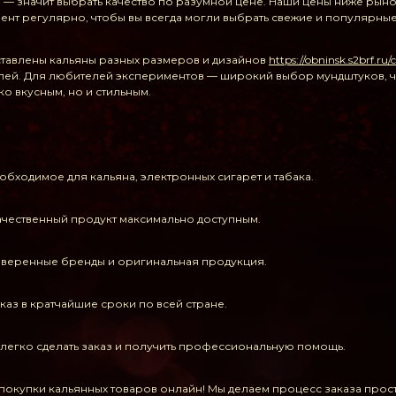
2B — значит выбрать качество по разумной цене. Наши цены ниже рыно
нт регулярно, чтобы вы всегда могли выбрать свежие и популярные
ставлены кальяны разных размеров и дизайнов
https://obninsk.s2brf.ru/
ей. Для любителей экспериментов — широкий выбор мундштуков, чаш,
ко вкусным, но и стильным.
бходимое для кальяна, электронных сигарет и табака.
ачественный продукт максимально доступным.
роверенные бренды и оригинальная продукция.
аказ в кратчайшие сроки по всей стране.
: легко сделать заказ и получить профессиональную помощь.
окупки кальянных товаров онлайн! Мы делаем процесс заказа просты