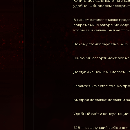
Купить табак для кальяна в S
удобно. Обновляем ассортиме
В нашем каталоге также пред
современных авторских модел
чтобы ваш кальян был не толь
Почему стоит покупать в S2B?
Широкий ассортимент: все нео
Доступные цены: мы делаем к
Гарантия качества: только п
Быстрая доставка: доставим з
Удобный сайт и консультации
S2B — ваш лучший выбор для п