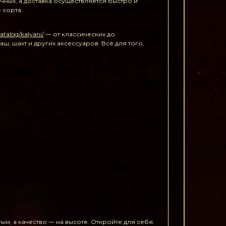
чных, а доставка осуществляется быстро и
 сорта.
catalog/kalyani/
— от классических до
 шахт и других аксессуаров. Всё для того,
м, а качество — на высоте. Откройте для себя