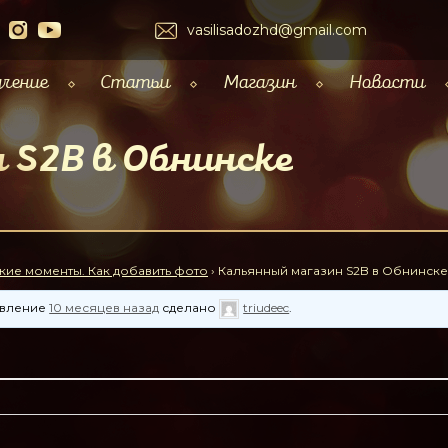
vasilisadozhd@gmail.com
чение
Статьи
Магазин
Новости
 S2B в Обнинске
кие моменты. Как добавить фото
›
Кальянный магазин S2B в Обнинске
новление
10 месяцев назад
сделано
triudeec
.