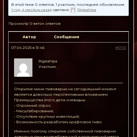
В этой теме 0 ответов, 1 участник, последнее обновление
1 год, 4 месяца назад
сделано
Rigisahipa
.
Просмотр 0 веток ответов
Автор
Сообщения
07.04.2025 в 13:46
#5733
Rigisahipa
Участник
Открытие мини-пивоварни на сегодняшний момент
является довольно перспективным вложением.
Преимущества этого дела очевидны:
• Огромный спрос;
• Масштабирование;
• Отсутствие крупных инвестиций;
• Возможность разработать крафтовое пиво.
Именно поэтому открытие собственной пивоварни
довольно таки востребованный и популярный метод