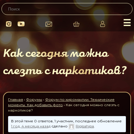
☰
Как сегодня можно
слезть с наркотиков?
Главная
›
Форумы
›
Форум по хиромантии. Технические
моменты. Как добавить фото
›
Как сегодня можно слезть с
наркотиков?
В этой теме 0 ответов, 1 участник, последнее обновление
1 год, 4 месяца назад
сделано
Rigisahipa
.