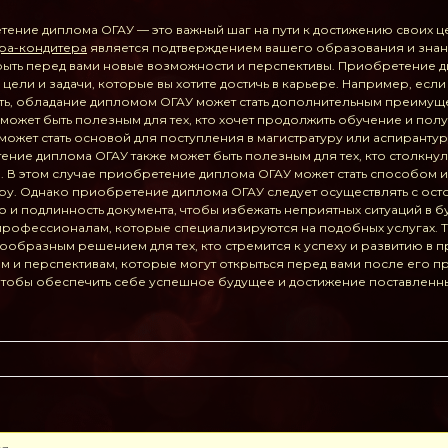
тение диплома ОГАУ — это важный шаг на пути к достижению своих 
ара-кондитера
является подтверждением вашего образования и знани
рыть перед вами новые возможности и перспективы. Приобретение 
 цели и задачи, которые вы хотите достичь в карьере. Например, есл
ть, обладание дипломом ОГАУ может стать дополнительным преимуще
ожет быть полезным для тех, кто хочет продолжить обучение и пол
ожет стать основой для поступления в магистратуру или аспирантур
ение диплома ОГАУ также может быть полезным для тех, кто столкну
 В этом случае приобретение диплома ОГАУ может стать способом 
ру. Однако приобретение диплома ОГАУ следует осуществлять с ост
во и подлинность документа, чтобы избежать неприятных ситуаций в
 профессионалам, которые специализируются на подобных услугах.
ообразным решением для тех, кто стремится к успеху и развитию в
 и перспективам, которые могут открыться перед вами после его п
 чтобы обеспечить себе успешное будущее и достижение поставленн