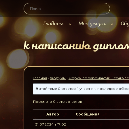
Главная
Мои услуги
Обу
к написанию дипло
Главная
›
Форумы
›
Форум по хиромантии. Техничес
В этой теме 0 ответов, 1 участник, последнее об
Просмотр 0 веток ответов
Автор
Сообщения
31.07.2024 в 17:02