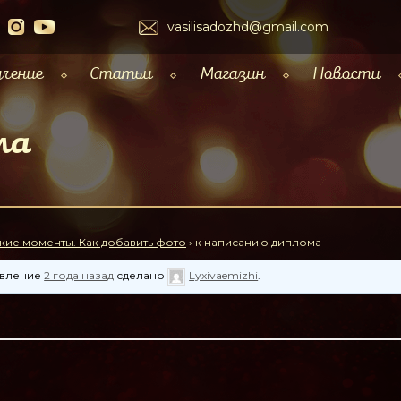
vasilisadozhd@gmail.com
чение
Статьи
Магазин
Новости
ма
кие моменты. Как добавить фото
›
к написанию диплома
новление
2 года назад
сделано
Lyxivaemizhi
.