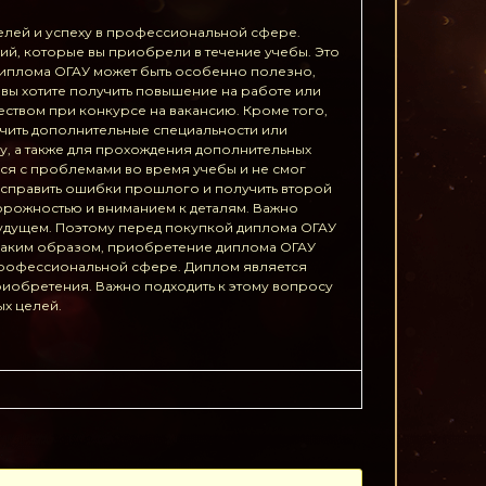
целей и успеху в профессиональной сфере.
й, которые вы приобрели в течение учебы. Это
диплома ОГАУ может быть особенно полезно,
и вы хотите получить повышение на работе или
ством при конкурсе на вакансию. Кроме того,
учить дополнительные специальности или
у, а также для прохождения дополнительных
лся с проблемами во время учебы и не смог
исправить ошибки прошлого и получить второй
орожностью и вниманием к деталям. Важно
 будущем. Поэтому перед покупкой диплома ОГАУ
 Таким образом, приобретение диплома ОГАУ
 профессиональной сфере. Диплом является
риобретения. Важно подходить к этому вопросу
ых целей.