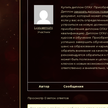
Купить диплом ОГАУ. Приобре
Диплом
заказать диплом пов
документ, который может отк
если у вас есть определенные
устроиться на новую должнос
Lyxivaemizhi
приобретение диплома ОГАУ м
Участник
квалификацию. Диплом ОГАУ м
курсов и обучения. Приобрет
успешно завершить обучение.
шанс на образование и карье
обратить внимание на качест
рекомендуется обратиться к
может быть полезным и целес
ключом к новым возможностям
ответственно и внимательно,
Автор
Сообщения
Просмотр 0 веток ответов