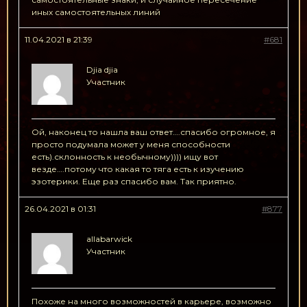
иных самостоятельных линий
11.04.2021 в 21:39
#681
Djia djia
Участник
Ой, наконец то нашла ваш ответ….спасибо огромное, я
просто подумала может у меня способности
есть).склонность к необычному)))) ищу вот
везде….потому что какая то тяга есть к изучению
эзотерики. Еще раз спасибо вам. Так приятно.
26.04.2021 в 01:31
#877
allabarwick
Участник
Похоже на много возможностей в карьере, возможно