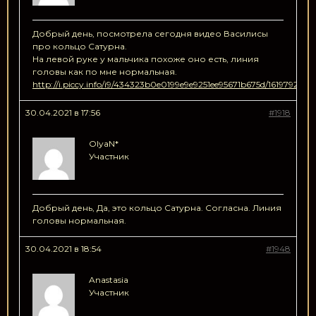
Добрый день, посмотрела сегодня видео Василисы
про кольцо Сатурна.
На левой руке у мальчика похоже оно есть, линия
головы как по мне нормальная.
http://i.piccy.info/i9/434323b0e0199e9e9251ee95671b675d/16197926
30.04.2021 в 17:56
#1918
OlyaN*
Участник
Добрый день, Да, это кольцо Сатурна. Согласна. Линия
головы нормальная.
30.04.2021 в 18:54
#1948
Anastasia
Участник