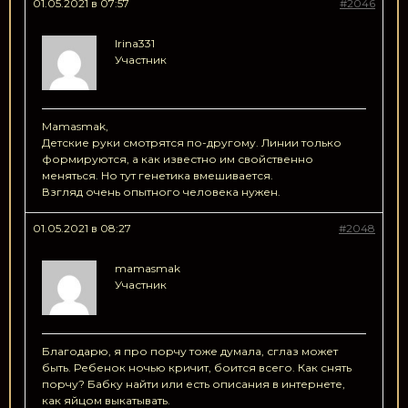
01.05.2021 в 07:57
#2046
Irina331
Участник
Mamasmak,
Детские руки смотрятся по-другому. Линии только
формируются, а как известно им свойственно
меняться. Но тут генетика вмешивается.
Взгляд очень опытного человека нужен.
01.05.2021 в 08:27
#2048
mamasmak
Участник
Благодарю, я про порчу тоже думала, сглаз может
быть. Ребенок ночью кричит, боится всего. Как снять
порчу? Бабку найти или есть описания в интернете,
как яйцом выкатывать.