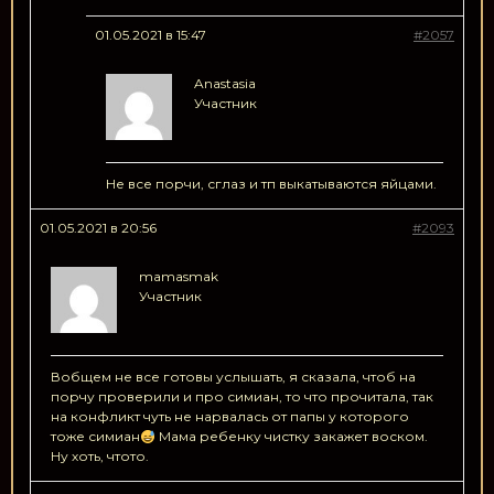
01.05.2021 в 15:47
#2057
Anastasia
Участник
Не все порчи, сглаз и тп выкатываются яйцами.
01.05.2021 в 20:56
#2093
mamasmak
Участник
Вобщем не все готовы услышать, я сказала, чтоб на
порчу проверили и про симиан, то что прочитала, так
на конфликт чуть не нарвалась от папы у которого
тоже симиан
Мама ребенку чистку закажет воском.
Ну хоть, чтото.