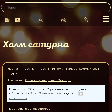
☰
Холм сатурна
Главная
›
Форумы
›
Форум. Тип руки, пальцы, холмы
›
Холм
сатурна
Помечено:
Холм сатурна
,
холм Юпитера
В этой теме 20 ответов, 8 участников, последнее
обновление
5 лет, 3 месяца назад
сделано
mamasmak
.
Просмотр 18 веток ответов