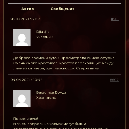
Автор
Сообщения
28.03.2021 в 21:53
#501
Djia djia
Участник
Доброго времени суток! Просмотрела линию сатурна.
Очень много крестиков, крестов переходящие между
линией юпитера, идут наискосок. Сверху вниз.
04.04.2021 в 10:44
#607
Василиса Дождь
Хранитель
Приветствую!
И в чем вопрос? на холмах могут быть и
самостоятельные знаки, и случайное пересечение