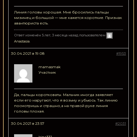
Линия головы хорошая. Мне бросились пальцы
мизинец и большой — мне кажется короткие. Признак
авантюриста есть.
Ответ изменён 5 лет, 3 месяца назад пользователем
Anastasia
.
30.04.2021 в 19:08
#1953
mamasmak
Участник
Да, пальцы коротковаты. Мальчик иногда заявляет
если его наругают, что я возьму и убьюсь. Так линию
посмотришь и страшно,а на правой руке линия
головы плохая.
30.04.2021 в 23:57
#2031
Irina331