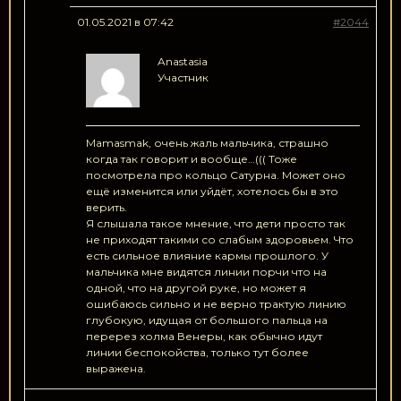
01.05.2021 в 07:42
#2044
Anastasia
Участник
Mamasmak, очень жаль мальчика, страшно
когда так говорит и вообще…((( Тоже
посмотрела про кольцо Сатурна. Может оно
ещё изменится или уйдёт, хотелось бы в это
верить.
Я слышала такое мнение, что дети просто так
не приходят такими со слабым здоровьем. Что
есть сильное влияние кармы прошлого. У
мальчика мне видятся линии порчи что на
одной, что на другой руке, но может я
ошибаюсь сильно и не верно трактую линию
глубокую, идущая от большого пальца на
перерез холма Венеры, как обычно идут
линии беспокойства, только тут более
выражена.