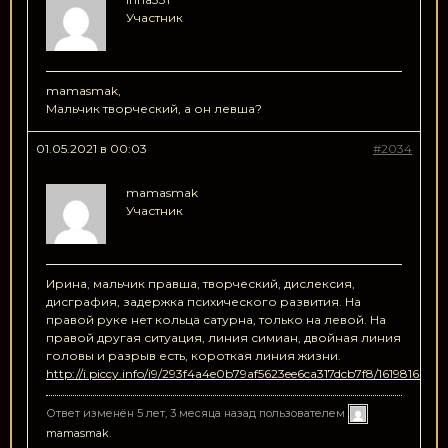
Участник
mamasmak,
Мальчик творческий, а он левша?
01.05.2021 в 00:03
#2034
mamasmak
Участник
Ирина, мальчик правша, творческий, дислексия,
дисграфия, задержка психического развития. На
правой руке нет кольца сатурна, только на левой. На
правой другая ситуация, линия симиан, двойная линия
головы и разрыв есть, короткая линия жизни.
http://i.piccy.info/i9/293f4a4e0b79af5623ee6ca317dcb7f8/161981668
Ответ изменён 5 лет, 3 месяца назад пользователем
mamasmak
.