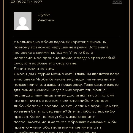
03.05.2021 в 14:27
#2139
OlyaN*
Участник
У мальчика на обоих ладонях короткие мизинцы,
поэтому возможно нарушение в речи. Встречала
человека с такими пальцами. У него было
неправильное произношение, правда через слабый
слух, или вообще его отсутствие.
Линии порчи не вижу.
С кольцом Сатурна можно жить. Главным является вера
в человека. Чтобы близкие ему люди, не унижали, не
подавляли его, а давали поддержку. Тоже самое важно
для линии Симиан. Когда в них верят, эти люди с
нестандартным мышлением достигают высот, потому
что для них в основном, являются либо «черное»,
либо «белое» в голове. То есть, если не веришь в него,
то зачем быть по середине? Значит либо успех, либо
провал. Конечно могут быть исключения и
погрешности, но я на такое обращаю внимание. Я бы
при его жизни обратила внимание именно на
выработку веры в свои силы и увеличению