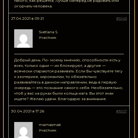
такого, как решетка. Лучше наперед не радовать или
огорчать человека.
27.04.2021 в 09:21
#1045
Svetlana S.
Участник
Добрый день. По- моему мнению, способности есть у
всех, только одни — их блокируют, а другие —
всячески стараются развивать. Если Вы чувствуете тягу
к эзотерике, хиромантии, то обязательно
развивайтесь в данном направлении, ведь в первую
очередь — это познание самого себя. Необязательно,
чтоб у вас на руках были кольца мага. Вы этот знак
ищете? Желаю удачи. Благодарю за внимание.
30.04.2021 в 17:26
#1907
mamasmak
Участник