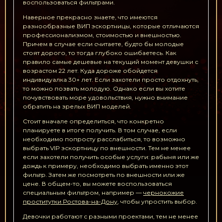
воспользоваться фильтрами.
Наверное прекрасно знаете, что имеются
разнообразные ВИП эскортницы, которые отличаются
профессионализмом, стоимостью и внешностью.
Причем в случае если считаете, будто бы молодые
стоят дорого, то тогда глубоко ошибаетесь. Как
правило самые дешевые на текущий момент девушки с
возрастом 22 лет. Куда дороже обойдется
индивидуалка 30+ лет. Если захотели просто отдохнуть,
то можно позвать молодую. Однако если вы хотите
почувствовать море удовольствия, нужно внимание
обратить на зрелых ВИП моделей.
Стоит вначале определиться, что конкретно
планируете в итоге получить. В том случае, если
необходимо попросту расслабиться, то возможно
выбрать VIP эскортницу по внешности. Тем не менее
если захотели получить особые услуги: рабыня или же
дождь к примеру, необходимо выбрать именно этот
фильтр. Затем же посмотреть по внешности или же
цене. В общем-то, вы можете воспользоваться
специальным фильтром, например —
чернокожие
проститутки Ростова-на-Дону
, чтобы упростить выбор.
Девочки работают с разными проектами, тем не менее