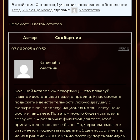
В этой теме 0 ответов, 1 участник, последнее обновление
1 год, 2 месяца назад
сделано
Nahematila
.
Просмотр 0 веток ответов
Автор
Сообщения
07.06.2025 в 09:52
#5816
Nahematila
Участник
Большой каталог VIP эскортниц — это пожалуй
главное достоинство нашего проекта. У нас сможете
подыскать в действительности любую девушку с
фильтром по: возрасту, национальности, месту, цене,
росту и так далее. При этом можно будет установить
сразу же 3-4 различных фильтров для того, чтобы
принять решение легче было. Подчеркнем, сможете
разумеется подыскать модель в общем ассортименте,
но их в районе 2000. Именно поэтому порекомендуем