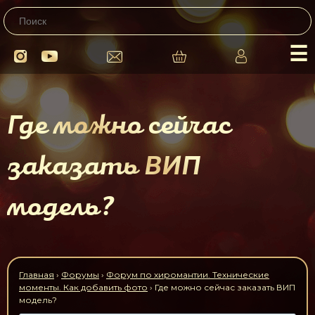
☰
Где можно сейчас
заказать ВИП
модель?
Главная
›
Форумы
›
Форум по хиромантии. Технические
моменты. Как добавить фото
›
Где можно сейчас заказать ВИП
модель?