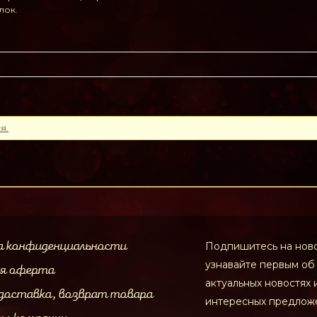
лок.
я.
а конфиденциальности
Подпишитесь на ново
узнавайте первым об
ая оферта
актуальных новостях 
доставка, возврат товара
интересных предлож