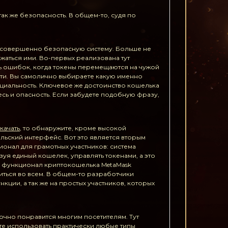
ак же безопасность. В общем-то, судя по
 совершенно безопасную систему. Больше не
жаться ими. Во-первых реализована тут
ть ошибок, когда токены перемещаются на чужой
ти. Вы самолично выбираете какую именно
циальность. Ключевое же достоинство кошелька
сь и опасность. Если забудете подобную фразу,
качать
, то обнаружите, кроме высокой
льский интерфейс. Вот это является вторым
онал для грамотных участников: система
ьзуя единый кошелек, управлять токенами, а это
й, функционал криптокошелька MetaMask
иться во всем. В общем-то разработчики
ции, а так же на простых участников, которых
очно понравится многим посетителям. Тут
ете использовать практически любые типы