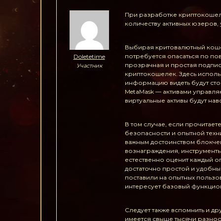
При разработке криптокошельк
количеству активных юзеров, 
Выбирая критовалютный коше
потребуется опасаться по пов
Doletetime
прозрачная и простая подпис
Участник
криптокошелек. Здесь исполь
информацию видеть будут сто
MetaMask — активами управля
виртуальные активы будут на
В том случае, если прочитает
безопасности и опытной техн
важным достоинством блокчей
вознаграждения, инструменты д
естественно оценит каждый о
достаточно простой и удобны
поставили на опытных пользо
интересует базовый функцио
Следует также вспомнить и д
имеется свыше тысячи разноо