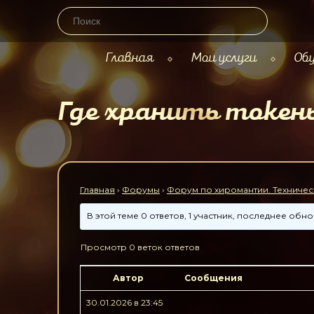
Главная
Мои услуги
Обу
Где хранить токен
Главная
›
Форумы
›
Форум по хиромантии. Техничес
В этой теме 0 ответов, 1 участник, последнее об
Просмотр 0 веток ответов
Автор
Сообщения
30.01.2026 в 23:45