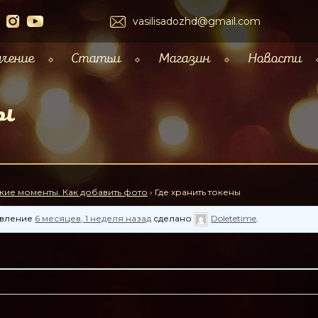
vasilisadozhd@gmail.com
чение
Статьи
Магазин
Новости
ы
кие моменты. Как добавить фото
›
Где хранить токены
новление
6 месяцев, 1 неделя назад
сделано
Doletetime
.