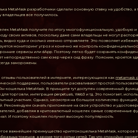
а MetaMask разработчики сделали основную ставку на удобство, а т
у владельцев все получилось.
лек MetaMask получите по итогу многофункциональную, удобную и
оду своих активов, поскольку даже сами владельцы не могут распоря
ь, видно куда и сколько именно отправляете. Это позволяет избежа
зуется мониторинг угроз и конечно же контроль конфиденциальнос
ронние сервисы или dApp. Поэтому легко будет сохранять конфиден
ет непосредственно сам юзер через сид фразу. Поясним, кроется зде
всегда заморожены.
е отзывы пользователей в интернете, интересующихся как
metamask с
ической поддержки, пользователи расхваливают простой пользовате
н-кошелька MetaMask. В принципе тут доступен современный функци
ля торговли, интеграция perpetuals, Web3 и тд. Это помогает, испол
пытный участник. Однако, несмотря на большое количество функци
й. Рекомендуем скачать приложение на свое устройство и удостовер
вателей, добавляя в критовалютный кошелек самые современные функ
нал. И поэтому кошелек получил высокую популярность.
ругое важнейшее преимущество криптокошелька MetaMask, которое т
бразных токенов, а кроме того сотни сетей. Так что спокойно смож