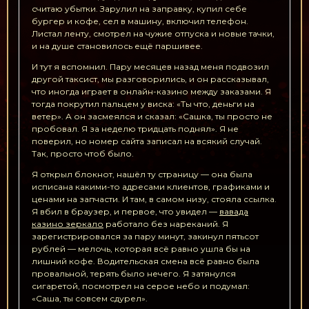
считаю убытки. Зарулил на заправку, купил себе
бургер и кофе, сел в машину, включил телефон.
Листал ленту, смотрел на чужие отпуска и новые тачки,
и на душе становилось ещё паршивее.
И тут я вспомнил. Пару месяцев назад меня подвозил
другой таксист, мы разговорились, и он рассказывал,
что иногда играет в онлайн-казино между заказами. Я
тогда покрутил пальцем у виска: «Ты что, деньги на
ветер». А он засмеялся и сказал: «Сашка, ты просто не
пробовал. Я за неделю тридцать поднял». Я не
поверил, но номер сайта записал на всякий случай.
Так, просто чтоб было.
Я открыл блокнот, нашёл ту страницу — она была
исписана какими-то адресами клиентов, графиками и
ценами на запчасти. И там, в самом низу, стояла ссылка.
Я вбил в браузер, и первое, что увидел —
вавада
казино зеркало
работало без нареканий. Я
зарегистрировался за пару минут, закинул пятьсот
рублей — мелочь, которая всё равно ушла бы на
лишний кофе. Водительская смена всё равно была
провальной, терять было нечего. Я затянулся
сигаретой, посмотрел на серое небо и подумал:
«Саша, ты совсем сдурел».