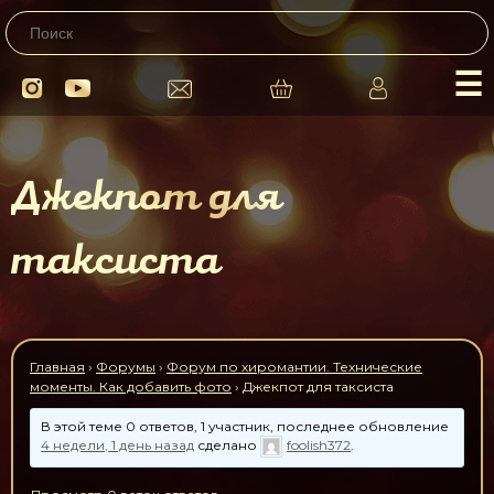
☰
Джекпот для
таксиста
Главная
›
Форумы
›
Форум по хиромантии. Технические
моменты. Как добавить фото
›
Джекпот для таксиста
В этой теме 0 ответов, 1 участник, последнее обновление
4 недели, 1 день назад
сделано
foolish372
.