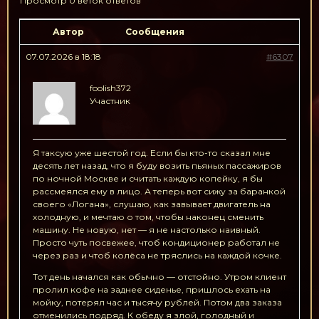
Просмотр 0 веток ответов
Автор
Сообщения
07.07.2026 в 18:18
#6307
foolish372
Участник
Я таксую уже шестой год. Если бы кто-то сказал мне
десять лет назад, что я буду возить пьяных пассажиров
по ночной Москве и считать каждую копейку, я бы
рассмеялся ему в лицо. А теперь вот сижу за баранкой
своего «Логана», слушаю, как завывает двигатель на
холодную, и мечтаю о том, чтобы наконец сменить
машину. Не новую, нет — я не настолько наивный.
Просто чуть посвежее, чтоб кондиционер работал не
через раз и чтоб колёса не тряслись на каждой кочке.
Тот день начался как обычно — отстойно. Утром клиент
пролил кофе на заднее сиденье, пришлось ехать на
мойку, потерял час и тысячу рублей. Потом два заказа
отменились подряд. К обеду я злой, голодный и