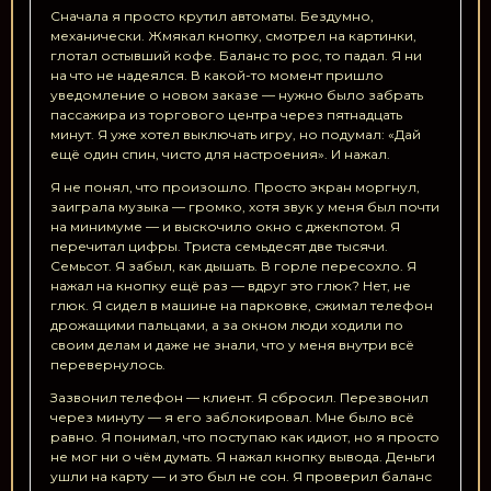
Сначала я просто крутил автоматы. Бездумно,
механически. Жмякал кнопку, смотрел на картинки,
глотал остывший кофе. Баланс то рос, то падал. Я ни
на что не надеялся. В какой-то момент пришло
уведомление о новом заказе — нужно было забрать
пассажира из торгового центра через пятнадцать
минут. Я уже хотел выключать игру, но подумал: «Дай
ещё один спин, чисто для настроения». И нажал.
Я не понял, что произошло. Просто экран моргнул,
заиграла музыка — громко, хотя звук у меня был почти
на минимуме — и выскочило окно с джекпотом. Я
перечитал цифры. Триста семьдесят две тысячи.
Семьсот. Я забыл, как дышать. В горле пересохло. Я
нажал на кнопку ещё раз — вдруг это глюк? Нет, не
глюк. Я сидел в машине на парковке, сжимал телефон
дрожащими пальцами, а за окном люди ходили по
своим делам и даже не знали, что у меня внутри всё
перевернулось.
Зазвонил телефон — клиент. Я сбросил. Перезвонил
через минуту — я его заблокировал. Мне было всё
равно. Я понимал, что поступаю как идиот, но я просто
не мог ни о чём думать. Я нажал кнопку вывода. Деньги
ушли на карту — и это был не сон. Я проверил баланс