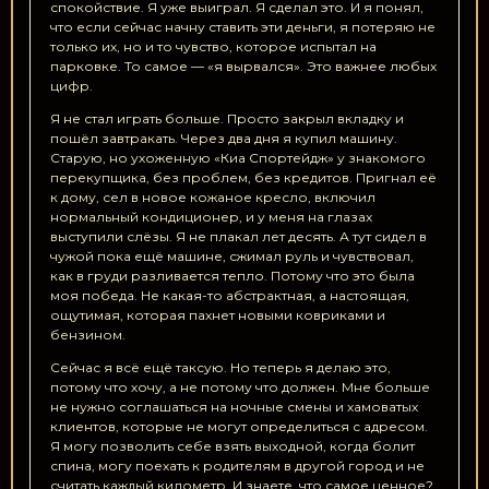
спокойствие. Я уже выиграл. Я сделал это. И я понял,
что если сейчас начну ставить эти деньги, я потеряю не
только их, но и то чувство, которое испытал на
парковке. То самое — «я вырвался». Это важнее любых
цифр.
Я не стал играть больше. Просто закрыл вкладку и
пошёл завтракать. Через два дня я купил машину.
Старую, но ухоженную «Киа Спортейдж» у знакомого
перекупщика, без проблем, без кредитов. Пригнал её
к дому, сел в новое кожаное кресло, включил
нормальный кондиционер, и у меня на глазах
выступили слёзы. Я не плакал лет десять. А тут сидел в
чужой пока ещё машине, сжимал руль и чувствовал,
как в груди разливается тепло. Потому что это была
моя победа. Не какая-то абстрактная, а настоящая,
ощутимая, которая пахнет новыми ковриками и
бензином.
Сейчас я всё ещё таксую. Но теперь я делаю это,
потому что хочу, а не потому что должен. Мне больше
не нужно соглашаться на ночные смены и хамоватых
клиентов, которые не могут определиться с адресом.
Я могу позволить себе взять выходной, когда болит
спина, могу поехать к родителям в другой город и не
считать каждый километр. И знаете, что самое ценное?