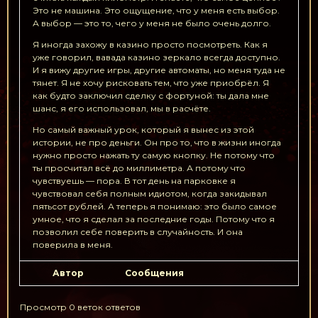
Это не машина. Это ощущение, что у меня есть выбор.
А выбор — это то, чего у меня не было очень долго.
Я иногда захожу в казино просто посмотреть. Как я
уже говорил, вавада казино зеркало всегда доступно.
И я вижу другие игры, другие автоматы, но меня туда не
тянет. Я не хочу рисковать тем, что уже приобрёл. Я
как будто заключил сделку с фортуной: ты дала мне
шанс, я его использовал, мы в расчёте.
Но самый важный урок, который я вынес из этой
истории, не про деньги. Он про то, что в жизни иногда
нужно просто нажать ту самую кнопку. Не потому что
ты просчитал всё до миллиметра. А потому что
чувствуешь — пора. В тот день на парковке я
чувствовал себя полным идиотом, когда закидывал
пятьсот рублей. А теперь я понимаю: это было самое
умное, что я сделал за последние годы. Потому что я
позволил себе поверить в случайность. И она
поверила в меня.
Автор
Сообщения
Просмотр 0 веток ответов