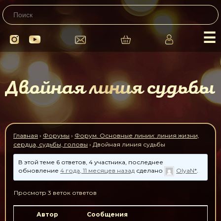
☰
Двойная линия судьбы
Главная
›
Форумы
›
Форум. Основные линии: линия жизни,
сердца, судьбы, головы
›
Двойная линия судьбы
В этой теме 6 ответов, 4 участника, последнее
обновление
4 года, 11 месяцев назад
сделано
OlyaN*
.
Просмотр 3 веток ответов
Автор
Сообщения