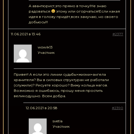
А авантюрист,это прямо в точку!Не знаю
радоваться
этому или огорчаться!Если какая
идея в голову придёт,всех замучаю, но своего
добьюсь!!!
11.06.2021 в 13:46
#2377
wowik13
Участник
Привет! А если это линии судьбы+жизни+ангела
хранителя? Вы в силовых структурах не работали
(служили)? Рисуете хорошо? Вижу кольца магов.
Возможно я ошибаюсь, прошу меня простить
великодушно. Всем добра.
12.06.2021 в 20:58
#2390
svetla
Участник