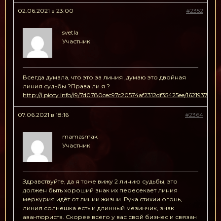
02.06.2021 в 23:00
#2352
svetla
Участник
Всегда думала, что это за линия ,думаю это двойная
линия судьбы ?Права ли я ?
http://i.piccy.info/i9/7d0780cec97c20574af2312df35425ee/1621937910
07.06.2021 в 18:16
#2364
mamasmak
Участник
Здравствуйте, да я тоже вижу 2 линию судьбы, это
должен быть хороший знак их пересекает линия
меркурия идёт от линии жизни. Рука стихии огонь,
линия солнешка есть и длинный мезинчик, знак
авантюриста. Скорее всего у вас свой бизнес и связан