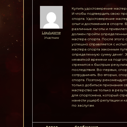
Купить удостоверение мастер
И чтобы подтвердить свою пр
спорта. Удостоверение масте
опыт и достижения в спорте.
различные льготы и привилеги
Liqulupime
должен пройти определенные 
Участник
мастера спорта. После этого
успешно справляется с испыт
мастера спорта законным пут
определенную сумму денег. Э
нехваткой времени на подгот
стремится к быстрым результ
последствия. Во-первых, спор
сотрудничать. Во-вторых, сп
спорта. Поэтому рекомендует
только добиться признания с
мастерство не только в резул
для спортсмена, который стр
нанести ущерб репутации и к
по заслугам.