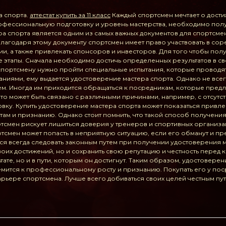
а спорта.
аттестат купить за 11 класс
Каждый спортсмен мечтает о дости
офессиональную подготовку и уровень мастерства, необходимо пол
ра спорта является одним из самых важных документов для спортсм
 Благодаря этому документу спортсмен имеет право участвовать в со
и, а также привлекать спонсоров и инвесторов. Для того чтобы пол
этапы. Сначала необходимо достичь определенных результатов в сво
 спортсмену нужно пройти специальные испытания, которые провод
аниями, ему выдается удостоверение мастера спорта. Однако не все
ем. Иногда им приходится обращаться к посредникам, которые предл
то может быть связано с различными причинами, например, с отсутс
овку. Купить удостоверение мастера спорта может показаться привл
атам и признанию. Однако стоит помнить, что такой способ получен
тсмен рискует лишиться доверия у тренеров и спортивных организац
ортсмен может попасть в неприятную ситуацию, если его обманут и 
ся всегда следовать законным путем при получении удостоверения м
воих достижений, но и сохранить свою репутацию и честность перед 
ьтате, но и в пути, которым он достигнут. Таким образом, удостовер
емится к профессиональному росту и признанию. Покупать его у поср
арьере спортсмена. Лучше всего добиваться своих целей честным пу