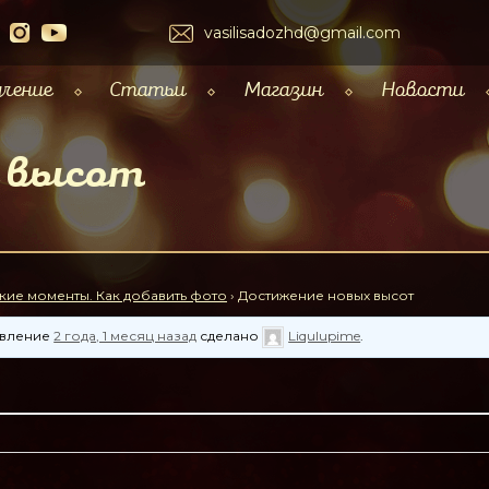
vasilisadozhd@gmail.com
чение
Статьи
Магазин
Новости
 высот
кие моменты. Как добавить фото
›
Достижение новых высот
новление
2 года, 1 месяц назад
сделано
Liqulupime
.