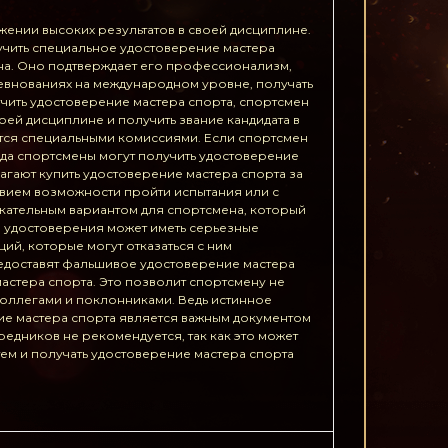
жении высоких результатов в своей дисциплине.
учить специальное удостоверение мастера
ена. Оно подтверждает его профессионализм,
ревнованиях на международном уровне, получать
учить удостоверение мастера спорта, спортсмен
ей дисциплине и получить звание кандидата в
ятся специальными комиссиями. Если спортсмен
гда спортсмены могут получить удостоверение
агают купить удостоверение мастера спорта за
твием возможности пройти испытания или с
екательным вариантом для спортсмена, который
ия удостоверения может иметь серьезные
ий, которые могут отказаться с ним
предоставят фальшивое удостоверение мастера
астера спорта. Это позволит спортсмену не
коллегами и поклонниками. Ведь истинное
ение мастера спорта является важным документом
едников не рекомендуется, так как это может
тем и получать удостоверение мастера спорта