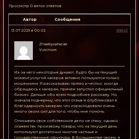
Просмотр 0 веток ответов
Автор
Сообщения
13.07.2025 в 00:02
#5843
ZHaebysahecae
Участник
Из-за чего некоторые думают, будто бы на текущий
момент услугой хакеров активно пользуются только
мошенники. Я рассказываю прямо и честно: иногда
обращаюсь к хакерам, причем запустил официальный
бизнес. Дальше обо всем подробнее расскажу. Но
сначала подчеркну, что этот отзыв я опубликовал в
благодарность хакерам, что израсходовали очень
много своих сил для того, чтобы мне помочь.
Описывать свое собственное дело не стану, однако
скажем так: произвожу товары, что на текущий день
используют достаточно многие частные и
государственные структуры. В большинстве своем, я