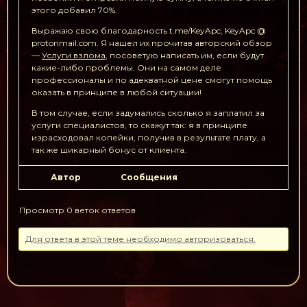
этого добавил 70%.
Выражаю свою благодарность t.me/KeyApc, KeyApc @
protonmail.com. Я нашел их прочитав авторский обзор
—
Услуги взлома
, посоветую написать им, если будут
какие-либо проблемы. Они на самом деле
профессионалы и по адекватной цене смогут помощь
оказать в принципе в любой ситуации!
В том случае, если задумались сколько я заплатил за
услуги специалистов, то скажут так: я в принципе
израсходовал копейки, получив в результате плату, а
так же шикарный бонус от клиента.
Автор
Сообщения
Просмотр 0 веток ответов
Для ответа в этой теме необходимо авторизоваться.