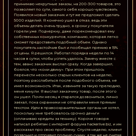
принимаю некрупные заказы, на 200-300 товаров, это
позволяет по сути, самого себя хорошо чувствовать.
Появился новый заказчик и тут же предложил сделать
5000 изделий. Я конечно ушел в отказ, ведь эти
объемы делать очень трудно, а сроки у покупателя
горели уже. Подчеркну, даже порекомендовал ему
собственных конкурентов, компанию, которая легко
сможет предоставить подобный объем. Однако
покупатель настойчив был и пообещал премию в 15%
от цены. Я решился. Работал порядка недели по 14
часов в сутки, чтобы успеть удалось. Замечу вместе с
тем, аванс заказчик выслал сразу. Когда завершил,
боялся, что «кони двину». При этом пришлось
перенести несколько старых клиентов на неделю,
поэтому расслабиться после подобного объема, не
имел возможность. Итак, извините за такую прелюдию,
меня кинули. Я выслал заказчику товар, после этого
он ушел. Почти месяц я старался дозвониться, лично
заехал, пока охранники не отправили меня прямым
текстом. Идти в правоохранительные органы не хотел,
поскольку мне требовалось срочно деньги
(оплачиваю кредиты за технику). Короче говоря
написал ребятам с интернет форума hackerlive.biz, и им
рассказал про свою проблему. Спустя неделю, клиент
позвонил и отправил полную сумму, а так же не считая