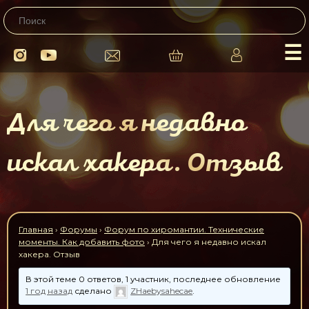
☰
Для чего я недавно
искал хакера. Отзыв
Главная
›
Форумы
›
Форум по хиромантии. Технические
моменты. Как добавить фото
›
Для чего я недавно искал
хакера. Отзыв
В этой теме 0 ответов, 1 участник, последнее обновление
1 год назад
сделано
ZHaebysahecae
.