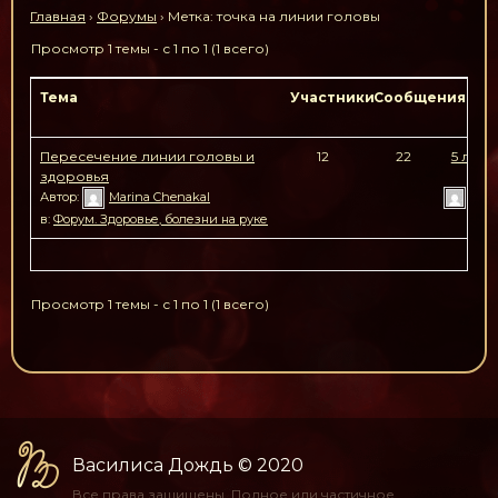
Главная
›
Форумы
›
Метка: точка на линии головы
Просмотр 1 темы - с 1 по 1 (1 всего)
Тема
Участники
Сообщения
По
Пересечение линии головы и
12
22
5 лет,
здоровья
н
Автор:
Marina Chenakal
EKA
в:
Форум. Здоровье, болезни на руке
Просмотр 1 темы - с 1 по 1 (1 всего)
Василиса Дождь
© 2020
Все права защищены.
Полное или частичное