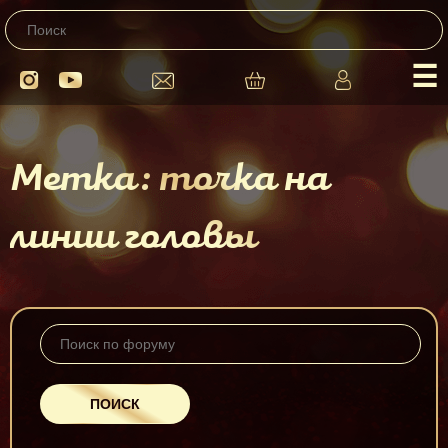
☰
Метка: точка на
линии головы