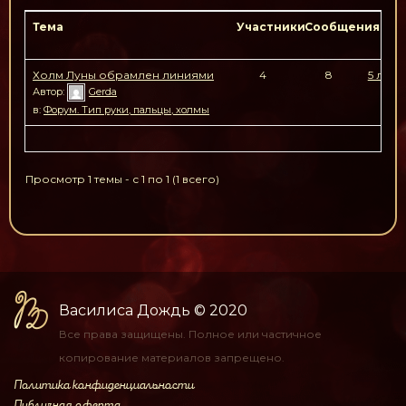
Тема
Участники
Сообщения
По
Холм Луны обрамлен линиями
4
8
5 лет,
н
Автор:
Gerda
в:
Форум. Тип руки, пальцы, холмы
Просмотр 1 темы - с 1 по 1 (1 всего)
Василиса Дождь
© 2020
Все права защищены.
Полное или частичное
копирование материалов
запрещено.
Политика конфиденциальности
Публичная оферта