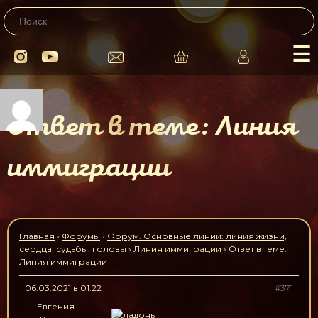
☰
Ответ в теме: Линия
иммиграции
Главная
›
Форумы
›
Форум. Основные линии: линия жизни,
сердца, судьбы, головы
›
Линия иммиграции
›
Ответ в теме:
Линия иммиграции
06.03.2021 в 01:22
#371
Евгения