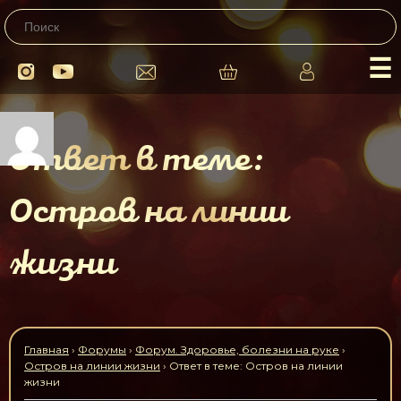
☰
Ответ в теме:
Остров на линии
жизни
Главная
›
Форумы
›
Форум. Здоровье, болезни на руке
›
Остров на линии жизни
›
Ответ в теме: Остров на линии
жизни