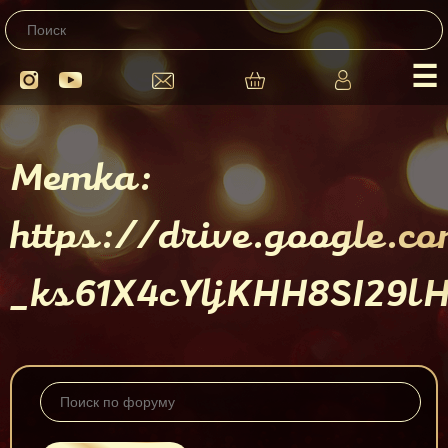
☰
Метка:
https://drive.google.
_ks61X4cYljKHH8SI29lH