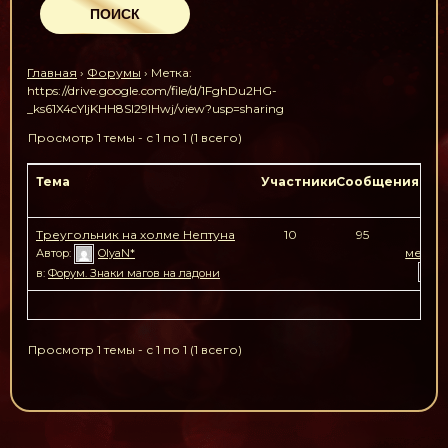
Главная
›
Форумы
›
Метка:
https://drive.google.com/file/d/1FghDu2HG-
_ks61X4cYljKHH8SI29lHwj/view?usp=sharing
Просмотр 1 темы - с 1 по 1 (1 всего)
Тема
Участники
Сообщения
По
Треугольник на холме Нептуна
10
95
4 го
месяц
Автор:
OlyaN*
в:
Форум. Знаки магов на ладони
Просмотр 1 темы - с 1 по 1 (1 всего)