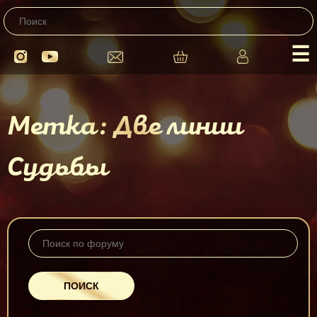
☰
Метка: Две линии
Судьбы