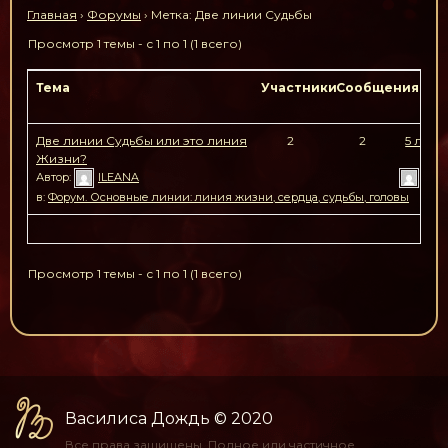
Главная
›
Форумы
›
Метка: Две линии Судьбы
Просмотр 1 темы - с 1 по 1 (1 всего)
Тема
Участники
Сообщения
По
Две линии Судьбы или это линия
2
2
5 лет,
Жизни?
н
Автор:
ILEANA
Вас
в:
Форум. Основные линии: линия жизни, сердца, судьбы, головы
Просмотр 1 темы - с 1 по 1 (1 всего)
Василиса Дождь
© 2020
Все права защищены.
Полное или частичное