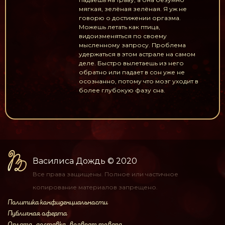
мягкая, зелёная зелёная. Я уж не
говорю о достижении оргазма.
Можешь летать как птица,
видоизменяться по своему
мысленному запросу. Проблема
удержаться в этом астрале на самом
деле. Быстро вылетаешь из него
обратно или падает в сон уже не
осознанно, потому что мозг уходит в
более глубокую фазу сна.
Василиса Дождь
© 2020
Все права защищены.
Полное или частичное
копирование материалов
запрещено.
Политика конфиденциальности
Публичная оферта
Оплата, доставка, возврат товара