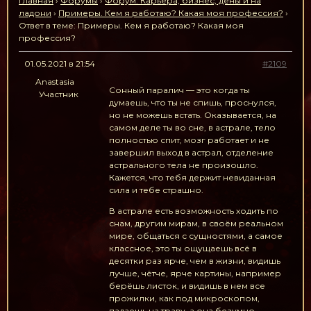
Главная
›
Форумы
›
Форум. Карьера, бизнес, деньги на
ладони
›
Примеры. Кем я работаю? Какая моя профессия?
›
Ответ в теме: Примеры. Кем я работаю? Какая моя
профессия?
01.05.2021 в 21:54
#2109
Anastasia
Сонный паралич — это когда ты
Участник
думаешь, что ты не спишь, проснулся,
но не можешь встать. Оказывается, на
самом деле ты во сне, в астрале, тело
полностью спит, мозг работает и не
завершил выход в астрал, отделение
астрального тела не произошло.
Кажется, что тебя держит невиданная
сила и тебе страшно.
В астрале есть возможность ходить по
снам, другим мирам, в своём реальном
мире, общаться с сущностями, а самое
классное, это ты ощущаешь всё в
десятки раз ярче, чем в жизни, видишь
лучше, чётче, ярче картины, например
берёшь листок, и видишь в нем все
прожилки, как под микроскопом,
падаешь на траву, а она безумно