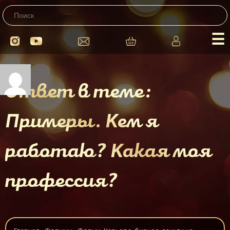
☰
Ответ в теме:
Примеры. Кем я
работаю? Какая моя
профессия?