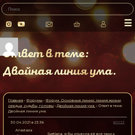
☰
Ответ в теме:
Двойная линия ума.
Главная
›
Форумы
›
Форум. Основные линии: линия жизни,
сердца, судьбы, головы
›
Двойная линия ума.
›
Ответ в теме:
Двойная линия ума.
30.04.2021 в 23:36
#2023
Anastasia
Svetlana, я бы отнесла её все таки к