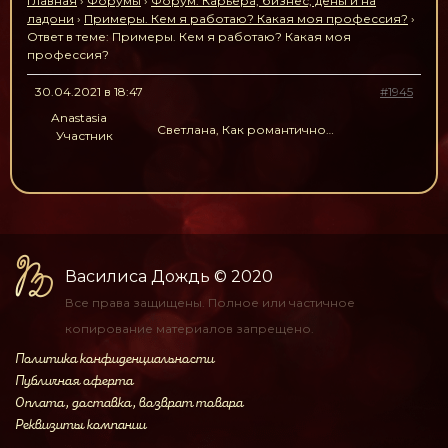
Главная
›
Форумы
›
Форум. Карьера, бизнес, деньги на
ладони
›
Примеры. Кем я работаю? Какая моя профессия?
›
Ответ в теме: Примеры. Кем я работаю? Какая моя
профессия?
30.04.2021 в 18:47
#1945
Anastasia
Светлана, Как романтично…
Участник
Василиса Дождь
© 2020
Все права защищены.
Полное или частичное
копирование материалов
запрещено.
Политика конфиденциальности
Публичная оферта
Оплата, доставка, возврат товара
Реквизиты компании