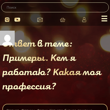
☰
Ответ в теме:
Примеры. Кем я
работаю? Какая моя
профессия?