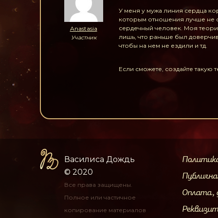
У меня у мужа линия сердца кор
которым отношения лучше не ст
сердечный человек. Моя теория
Anastasia
лишь, что раньше был доверчив
Участник
чтобы на нем не ездили и тд.
Если сможете, создайте такую 
Василиса Дождь
Политик
© 2020
Публичн
Все права защищены.
Оплата, 
Полное или частичное
Реквизи
копирование материалов