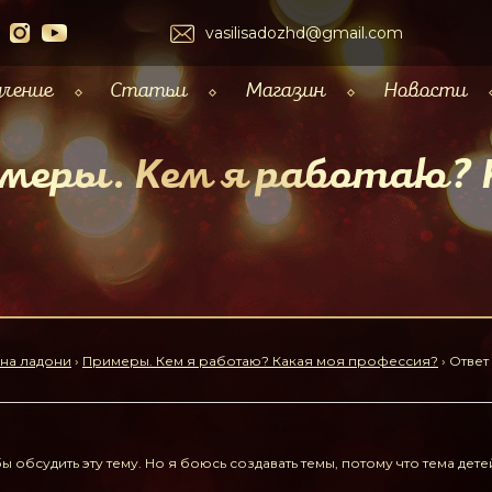
vasilisadozhd@gmail.com
чение
Статьи
Магазин
Новости
меры. Кем я работаю? 
 на ладони
›
Примеры. Кем я работаю? Какая моя профессия?
›
Ответ
 обсудить эту тему. Но я боюсь создавать темы, потому что тема детей