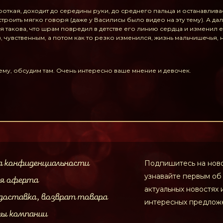
откая, доходит до середины руки, до среднего пальца и останавлива
роить мягко говоря (даже у Василисы было видео на эту тему). А дал
 такова, что шрам повредил в детстве его линию сердца и изменил е
, чувственным, а потом как то резко изменился, жизнь мальчишечья,
тему, обсудим там. Очень интересно ваше мнение и девочек.
а конфиденциальности
Подпишитесь на ново
узнавайте первым об
ая оферта
актуальных новостях 
доставка, возврат товара
интересных предлож
ты компании