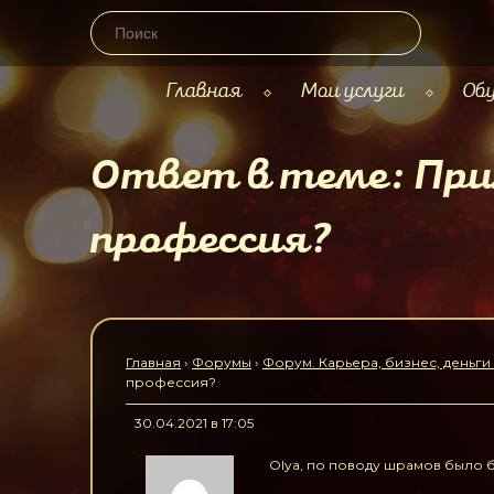
Главная
Мои услуги
Обу
Ответ в теме: При
профессия?
Главная
›
Форумы
›
Форум. Карьера, бизнес, деньги
профессия?
30.04.2021 в 17:05
Olya, по поводу шрамов было бы