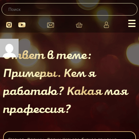
☰
Ответ в теме:
Примеры. Кем я
работаю? Какая моя
профессия?