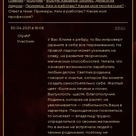
Главная
›
Форумы
›
Форум. Карьера, бизнес, деньги на
ладони
›
Примеры. Кем я работаю? Какая моя профессия?
›
Ответ в теме: Примеры. Кем я работаю? Какая моя
профессия?
30.04.2021 в 16:06
#1864
OlyaN*
У Вас ближе к ребру, то Вы интроверт
Участник
(храните в себе все переживания). На
правой ладони может указывать на
славу, на развитие творческих,
магических способностей. Читала, что
означает возможность заработать
любым делом. Светлая родинка,
говорит о счастье, которое Вы можете
создать самостоятельно себе. Желтый
цвет -болезни печени и почек.
Выпуклость -щастя, благополучия.
Родимка, которая не растет, не
увеличивается — стабильность Ваша в
характере. Периодически пояляеться,
то исчезает — владельцу трудно
определиться со своими желаниями.
Но в жизни не встречала людей с
такими родинками, поэтому не