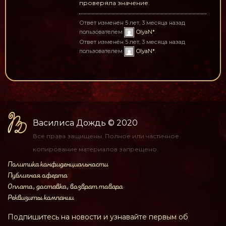
проверяла значение.
Ответ изменён 5 лет, 3 месяца назад
пользователем
OlyaN*
.
Ответ изменён 5 лет, 3 месяца назад
пользователем
OlyaN*
.
Василиса Дождь
© 2020
Все права защищены.
Полное или частичное
копирование материалов
запрещено.
Политика конфиденциальности
Публичная оферта
Оплата, доставка, возврат товара
Реквизиты компании
Подпишитесь на новости и узнавайте первым об